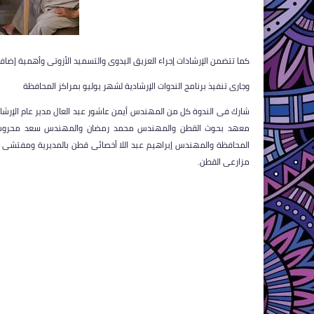
كما تتضمن الإرشادات إجراء العزيق اليدوى والتسميد الأزوتى وأهمية إضافة 
وجارى تنفيذ برنامج الندوات الإرشادية لشهر يوليو بمراكز المحافظة
شارك فى الندوة كل من المهندس أيمن عاشور عبد العال مدير عام الإرشاد
معهد بحوث القطن والمهندس محمد رمضان والمهندس سعد محروس متاب
المحافظة والمهندس إبراهيم عبد اللا أخصائى قطن بالمديرية ومفتشى ا
مزارعى القطن.