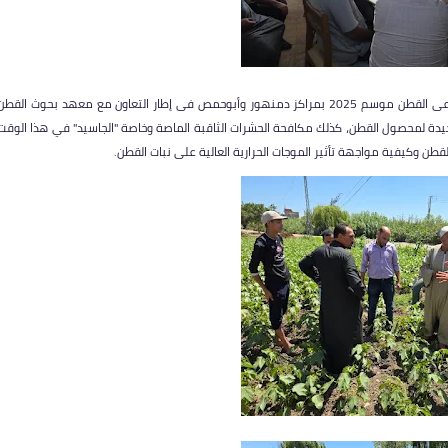
نظمت إدارة الإرشاد الزراعى بمديرية الزراعة بالبحيرة ندوات إرشادية لمزارعى القطن موسم 2025 بمراكز دمنهور وأبوحمص فى إطار التعاون مع معهد بحوث القط
ة الجيدة لمحصول القطن، كذلك مكافحة الحشرات الثاقبة الماصة وخاصة "الجاسيد" في هذا الوقت
طن وكيفية مواجهة تأثير الموجات الحرارية العالية على نبات القطن.