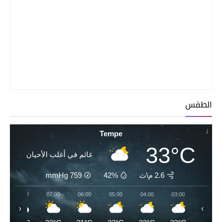
الطقس
Tempe
33°C
غائم في أغلب الأحيان
2.6 م\ث
42%
759
mmHg
08:00
07:00
06:00
05:00
04:00
03:00
‹
›