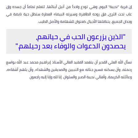
إن قرية "نديبة" اليوم، وهي تودع واحداً من أنبل أبنائها، لتعلم تماماً أن جسده وإن
غاب تحت الثرى، فإن روحه الطاهرة وسيرته البيضاء العطرة ستظل حية نابضة في
وجدان الجميع، يتناقلها الأجيال كعنوان للشهامة والأصل الطيب.
"الذين يزرعون الحب في حياتهم،
يحصدون الدعوات والوفاء بعد رحيلهم."
نسأل الله العلي القدير أن يتغمد الفقيد الغالي الأستاذ إبراهيم محمد عبد الله بواسع
رحمته، وأن يسكنه فسيح جناته مع النبيين والصديقين والشهداء، وأن يلهم أشقاءه،
وعائلته الكريمة، وأهالي نديبة الصبر والسلوان. إنا لله وإنا إليه راجعون