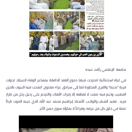
متابعة الإعلامي رأفت عبده
في ليلة استثنائية امتزجت فيها دموع الفقد الدافقة بمشاعر الوفاء النبيلة، تحولت
قرية "نديبة" والقرى المجاورة لها إلى سرادق عزاء مفتوح، اتشحت فيه البيوت بالحزن
المهيب وخيم فيه صمت لا تقطعه إلا زفرات الآهات والترحم على رحيل رجل من طراز
فريد.. فقيد الشباب والواجب، الأستاذ إبراهيم محمد عبد الله، الذي غيبه الموت تاركاً
غصة في حلق كل من عرفه، وفراغاً لا يملؤه سوى حسن الأثر.