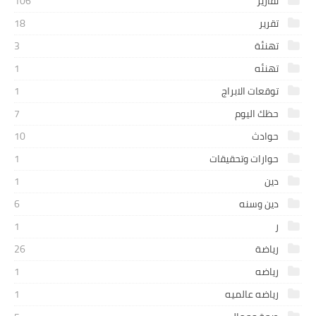
تقارير
106
تقرير
18
تهنئة
3
تهنئه
1
توقعات الابراج
1
حظك اليوم
7
حوادث
10
حوارات وتحقيقات
1
دين
1
دين وسنه
6
ر
1
رياضة
26
رياضه
1
رياضه عالميه
1