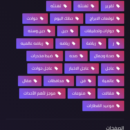
تقرير
تهنئة
تهنئه
توقعات الابراج
حظك اليوم
حوادث
حوارات وتحقيقات
دين
دين وسنه
ر
رياضة
رياضه
رياضه عالميه
صحة وجمال
صحه
ضبط مخدرات
عاجل
عاجل الاخبار
عاجل حوادث
عالمية
فن
محافظات
مقال
مقالات
منوعات
موجز لأهم الأحداث
موعيد القطارات
الصفحات