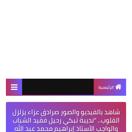
الرئيسية
شاهد بالفيديو والصور صرادق عزاء يزلزل
القلوب.. "نديبة تبكي رحيل فقيد الشباب
والواجب الأستاذ إبراهيم محمد عبد الله