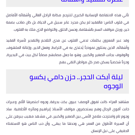
تأتي هذه الانتفاضة الإنسانية الكبرى لتترجم مكانة الراحل الغالي وأشقائه الأفاضل
في قلوب الناس؛ فالفقيد لم يكن مجرد عابر سبيل في الحياة، بل كان صاحب بصمة
خير، ورجل مواقف اتسم بالشهامة، وحسن الخلق، والتواضع الذي ملك به القلوب.
وقد عبر المعزون بكلمات تدمي القلوب عن مدى التلاحم والتقدير لأسرة الفقيد
وأشقائه، الذين يمثلون نموذجاً يُحتذى به في الترابط، وفعل الخير، وإغاثة الملهوف،
والوقوف بجانب الصغير والكبير، وهو ما جعل مصابهم مصاباً لكل بيت في البحيرة،
وحزناً شخصياً يسكن صدر كل مواطن التقى بهم.
ليلة أبكت الحجر.. حزن دامي يكسو
الوجوه
مشاهد العزاء كانت تفوق الوصف؛ عيون بكت بحرقة، وجوه اعتصرها الألم، وعبرات
خانت أقوى الرجال وهم يستحضرون مواقف الأستاذ إبراهيم ومآثره الأخلاقية. ساد
وجوم تام وامتزجت ملامح الأسى بين الصغير والكبير، في مشهد مهيب يبرهن على
أن السيرة الأطول من العمر هي وحدها ما يبقى، وأن حب الناس هو الاستفتاء
الحقيقي على نبل الإنسان.