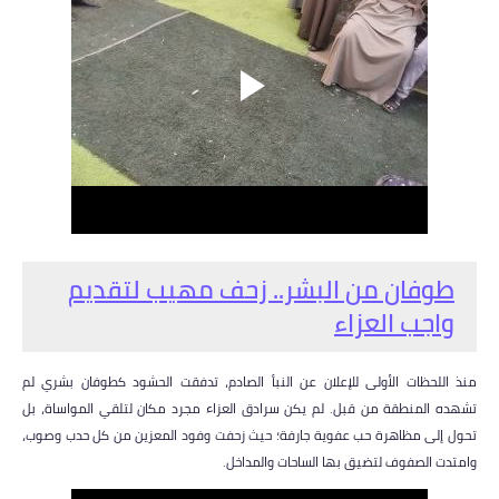
طوفان من البشر.. زحف مهيب لتقديم
واجب العزاء
منذ اللحظات الأولى للإعلان عن النبأ الصادم، تدفقت الحشود كطوفان بشري لم
تشهده المنطقة من قبل. لم يكن سرادق العزاء مجرد مكان لتلقي المواساة، بل
تحول إلى مظاهرة حب عفوية جارفة؛ حيث زحفت وفود المعزين من كل حدب وصوب،
وامتدت الصفوف لتضيق بها الساحات والمداخل.