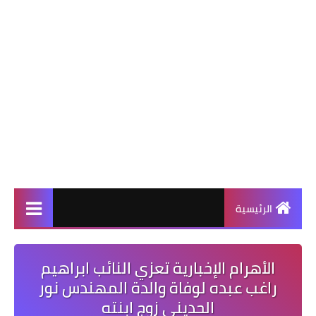
الرئيسية
الأهرام الإخبارية تعزي النائب ابراهيم
راغب عبده لوفاة والدة المهندس نور
الحديني زوج ابنته