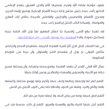
بقلوب مؤمنة بقضاء الله وقدره، يعتصرها الألم والحزن العميق، يتقدم الإعلامي
الدكتور رأفت عبده، رئيس مجلس إدارة جريدة الأهرام الإخبارية، وجميع رؤساء التحرير،
ومديري الأقسام، والصحفيين، والإداريين، والعاملين بالجريدة، بخالص آيات التعازي
والمواساة ، ولسيادة النائب الجليل إبراهيم راغب عبده.
لقد تلقينا ببالغ الأسى والحسرة نبأ انتقال المغفور لها بإذن الله، الحاجة بثينة
إسماعيل حمودة، والدة
المهندس نور سليمان الحديني زوج ابنته الكريمة.
في هذا المصاب الجلل الذي ألمَّ بأسرة الفقيدة الكريمة، نشاطركم آلامكم وأحزانكم،
سائلين المولى عز وجل أن يلهمكم الصبر والسلوان، وأن يربط على قلوبكم
المكلومة.
نسأل الله العلي القدير أن يتغمد الفقيدة بواسع رحمته وغفرانه، وأن يسكنها فسيح
جناته مع الأنبياء والصديقين والشهداء والصالحين وحسن أولئك رفيقًا.
اللهم اغفر لها وارحمها، وعافها واعف عنها، وأكرم نزلها، ووسع مدخلها، واغسلها
بالماء والثلج والبرد، ونقها من الذنوب والخطايا كما ينقى الثوب الأبيض من الدنس.
اللهم اجعل قبرها روضة من رياض الجنة، ولا تجعله حفرة من حفر النار.
اللهم أنزل عليها الضياء والنور والفسحة والسرور. اللهم إن كانت محسنة فزد في