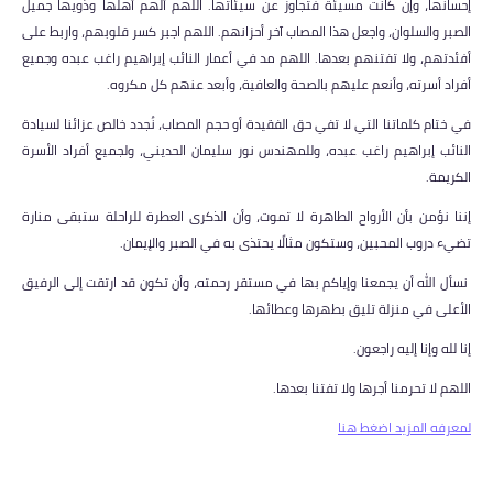
إحسانها، وإن كانت مسيئة فتجاوز عن سيئاتها. اللهم ألهم أهلها وذويها جميل
الصبر والسلوان، واجعل هذا المصاب آخر أحزانهم. اللهم اجبر كسر قلوبهم، واربط على
أفئدتهم، ولا تفتنهم بعدها. اللهم مد في أعمار النائب إبراهيم راغب عبده وجميع
أفراد أسرته، وأنعم عليهم بالصحة والعافية، وأبعد عنهم كل مكروه.
في ختام كلماتنا التي لا تفي حق الفقيدة أو حجم المصاب، نُجدد خالص عزائنا لسيادة
النائب إبراهيم راغب عبده، وللمهندس نور سليمان الحديني، ولجميع أفراد الأسرة
الكريمة.
إننا نؤمن بأن الأرواح الطاهرة لا تموت، وأن الذكرى العطرة للراحلة ستبقى منارة
تضيء دروب المحبين، وستكون مثالًا يحتذى به في الصبر والإيمان.
نسأل الله أن يجمعنا وإياكم بها في مستقر رحمته، وأن تكون قد ارتقت إلى الرفيق
الأعلى في منزلة تليق بطهرها وعطائها.
إنا لله وإنا إليه راجعون.
اللهم لا تحرمنا أجرها ولا تفتنا بعدها.
لمعرفه المزيد اضغط هنا