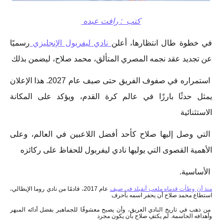
كتب : رافت عبده
في خطوة طال انتظارها، أعلن
نادي ليفربول الإنجليزي
رسميًا
عن تجديد عقد نجمه المصري المتألق، محمد صلاح، ليضمن بذلك
استمراره في صفوف الفريق حتى صيف عام 2027. هذا الإعلان
يمثل حدثًا بارزًا في عالم كرة القدم، ويؤكد على المكانة
الاستثنائية
التي وصل إليها صلاح كأحد أفضل اللاعبين في العالم، وعلى
الأهمية القصوى التي يوليها نادي ليفربول للحفاظ على ركائزه
الأساسية.
منذ أن وطأت قدماه ملعب أنفيلد في صيف
عام 2017، قادمًا من نادي روما الإيطالي،
استطاع محمد صلاح أن يحفر اسمه بأحرف
من ذهب في تاريخ النادي العريق، وأن يصبح معشوقًا للجماهير بفضل أدائه المبهر
وأهدافه الحاسمة. لم يكتفِ صلاح بأن يكون مجرد