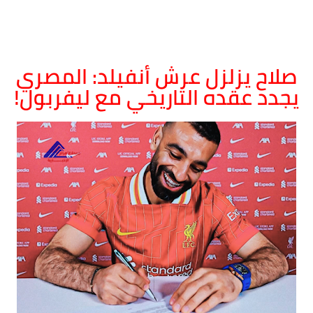
صلاح يزلزل عرش أنفيلد: المصري
يجدد عقده التاريخي مع ليفربول!