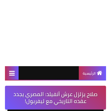
الرئيسية
صلاح يزلزل عرش أنفيلد: المصري يجدد
عقده التاريخي مع ليفربول!