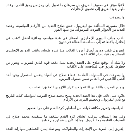
لاعبًا مؤثرًا في صفوف الفريق، بل سرعان ما تحول إلى رمز من رموز النادي، وقائد
ملهم يقود الفريق إلى تحقيق الإنجازات
والبطولات.
خلال مسيرته المتألقة مع ليفربول، حقق صلاح العديد من الأرقام القياسية، وحصد
العديد من الجوائز الفردية المرموقة، من بينها الفوز
بلقب هداف الدوري الإنجليزي الممتاز في عدة مواسم، وجائزة أفضل لاعب في
إنجلترا، بالإضافة إلى مساهمته الفعالة في تتويج
ليفربول بلقب دوري أبطال أوروبا الغائب منذ فترة طويلة، ولقب الدوري الإنجليزي
الممتاز بعد غياب دام لثلاثة عقود.
ولا شك أن توقيع صلاح على العقد الجديد يمثل دفعة قوية لنادي ليفربول، ويعزز من
حظوظ الفريق في المنافسة على الألقاب
والبطولات في السنوات القادمة. فبقاء صلاح في أنفيلد يضمن استمرار وجود أحد
أفضل اللاعبين في العالم ضمن صفوف الفريق،
ويمنح المدرب واللاعبين الثقة والاستقرار اللازمين لتحقيق النجاحات.
علاوة على ذلك، فإن هذا العقد الجديد يمنح محمد صلاح الفرصة لمواصلة كتابة التاريخ
مع نادي ليفربول، وتحطيم المزيد من الأرقام
القياسية، وتعزيز مكانته كواحد من أساطير كرة القدم على مر العصور.
وفي هذا السياق، يترقب عشاق كرة القدم بشغف ما سيقدمه محمد صلاح في
السنوات القادمة مع ليفربول، وما إذا كان سيتمكن من قيادة
الفريق إلى المزيد من الإنجازات والبطولات، ومواصلة إمتاع الجماهير بمهاراته الفذة