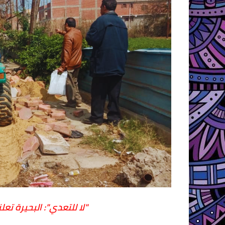
"لا للتعدي": البحيرة تعل