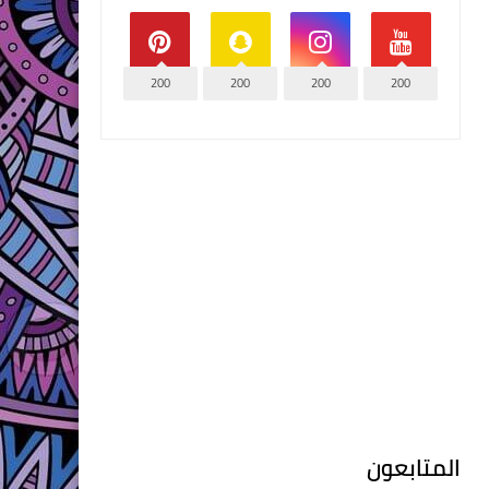
200
200
200
200
المتابعون