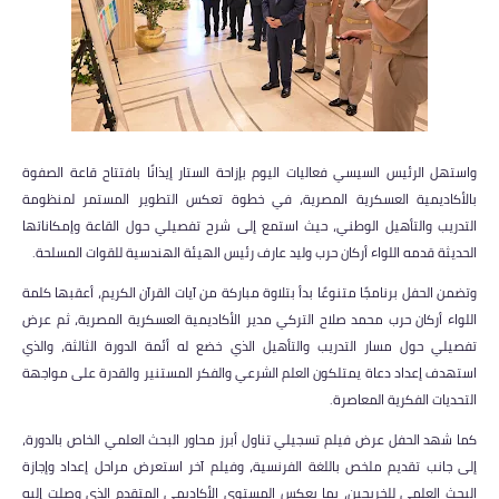
واستهل الرئيس السيسي فعاليات اليوم بإزاحة الستار إيذانًا بافتتاح قاعة الصفوة
بالأكاديمية العسكرية المصرية، في خطوة تعكس التطوير المستمر لمنظومة
التدريب والتأهيل الوطني، حيث استمع إلى شرح تفصيلي حول القاعة وإمكاناتها
الحديثة قدمه اللواء أركان حرب وليد عارف رئيس الهيئة الهندسية للقوات المسلحة.
وتضمن الحفل برنامجًا متنوعًا بدأ بتلاوة مباركة من آيات القرآن الكريم، أعقبها كلمة
اللواء أركان حرب محمد صلاح التركي مدير الأكاديمية العسكرية المصرية، ثم عرض
تفصيلي حول مسار التدريب والتأهيل الذي خضع له أئمة الدورة الثالثة، والذي
استهدف إعداد دعاة يمتلكون العلم الشرعي والفكر المستنير والقدرة على مواجهة
التحديات الفكرية المعاصرة.
كما شهد الحفل عرض فيلم تسجيلي تناول أبرز محاور البحث العلمي الخاص بالدورة،
إلى جانب تقديم ملخص باللغة الفرنسية، وفيلم آخر استعرض مراحل إعداد وإجازة
البحث العلمي للخريجين، بما يعكس المستوى الأكاديمي المتقدم الذي وصلت إليه