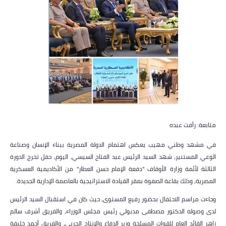
متابعة: رأفت عبده
في مشهد وطني مهيب يعكس اهتمام الدولة المصرية ببناء الإنسان وصناعة
الوعي المستنير، شهد السيد الرئيس عبد الفتاح السيسي، اليوم، حفل تخرج الدورة
الثالثة لأئمة وزارة الأوقاف "دفعة الإمام حسن العطار" من الأكاديمية العسكرية
المصرية، وذلك بقاعة الصفوة بمقر القيادة الاستراتيجية بالعاصمة الإدارية الجديدة.
وجاءت مراسم الاحتفال بحضور رفيع المستوى، حيث كان في استقبال السيد الرئيس
لدى وصوله الدكتور مصطفى مدبولي رئيس مجلس الوزراء، والفريق أشرف سالم
زاهر القائد العام للقوات المسلحة وزير الدفاع والإنتاج الحربي، والفريق أحمد خليفة