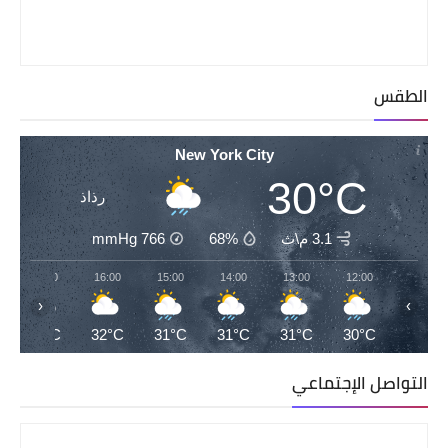
الطقس
New York City
30°C
رذاذ
3.1 م\ث
68%
766
mmHg
17:00
16:00
15:00
14:00
13:00
12:00
‹
›
32°C
32°C
31°C
31°C
31°C
30°C
التواصل الإجتماعي