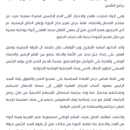
برامج التأهيل.
وفي أجواء امتزجت بالفخر والاعتزاز، ألقى أقدم الدارسين قصيدة شعرية عبّرت عن
مشاعر الامتنان والانتماء، تلاها عرض تقرير نجاح الدورة وإعلان النتائج الرسمية، ثم
أدى الخريجون قسم التخرج، قبل أن يضفي الطفل محمد القلاجي أجواء روحانية مميزة
من خلال تقديم أنشودة دينية نالت إعجاب الحضور.
وأكد الدكتور أسامة الأزهري وزير الأوقاف، خلال كلمته، أن الدولة المصرية تواصل
العمل على إعداد جيل جديد من الأئمة والدعاة يجمع بين العلم الرصين والانتماء
الوطني والقدرة على التواصل مع المجتمع، مشيدًا بالدعم الكبير الذي يوليه الرئيس
السيسي لتطوير الخطاب الديني وبناء الشخصية الوطنية المتوازنة.
وفي لفتة تعكس حرص القيادة السياسية على تشجيع التميز والتفوق، وجّه السيد
الرئيس بصعود أصحاب المراكز العشرة الأولى إلى منصة الاحتفال لتحيتهم
وتهنئتهم شخصيًا، كما وجّه بدراسة استكمال تأهيلهم أكاديميًا من خلال برامج
الدراسات العليا، مع بحث إمكانية إيفاد المتفوقين منهم في بعثات تعليمية خارجية
لصقل خبراتهم والاستفادة من التجارب الدولية.
واختتمت فعاليات الحفل بعزف السلام الوطني لجمهورية مصر العربية وسط أجواء
من الفخر والاعتزاز بما حققته الدورة من نجاحات، قبل أن يقوم السيد الرئيس بجولة