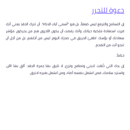
دعوة للتحرر
إن التسامح والترفع ليس ضعفاً، بل هو "أسمى آيات الذكاء". أن تترك الحقد يعني أنك
قررت استعادة ملكية حياتك، وأنك رفضت أن يكون الآخرون هم من يحركون مؤشر
سعادتك أو بؤسك. اطفئ الحريق في صدرك اليوم، ليس من أجلهم، بل من أجل أن
تنجو أنت من التفحم.
ختاماً..
إن يدك التي خُلقت لتبني وتصافح وتزرع، لا تليق بها جمرة الحقد. ألقِ بها الآن،
واسترد سلامك، فمن انشغل بنفسه أضاء، ومن انشغل بغيره احترق.