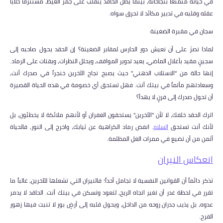
في حياته متمتعاً بنجاحاته، بينما يظل الحاقد يتقلب على جمر الغيظ، مستنزفاً خلايا
عقله وقلبه في تدبير مكائد لا تحرق سواه.
سجان في مقبرة الضغينة
لماذا نصرّ على أن نعيش دور الحارس لمقابر الضغينة؟ إن الحقد يحول صاحبه إلى
سجينٍ مقيد بأغلال الماضي، يعيد تدوير المواقف، ويحلل النظرات، ويقتات على الرماد.
إنها حالة من "الاستلاب الذهني" حيث يصبح نجاح الآخرين خنجراً في صدرك أنت،
وسعادتهم مأتماً في بيتك أنت. فهل تستحق أي خصومة في هذه الحياة القصيرة
أن تحول صدرك إلى فرنٍ لا يهدأ؟
اترك الحقد خلفك، لا لأن "الآخرين" يستحقون الغفران أو لأنهم ملائكة لا يخطئون، بل
لأنك أنت تستحق
السلام
. انفض رماد الكراهية عن ثيابك، واخرج إلى النور، فالحياة
أثمن من أن تضيع في ممرات الغل المظلمة.
انعكاس النيران
تذكر دائماً أن القوانين النفسية لا تجامل أحداً؛ فالنيران التي تشعلها للآخرين، غالباً ما
تقرر في لحظة غدر أن تغير اتجاه الريح، لتعود وتسكن في بيتك أنت. الحاقد لا يدمر
عدوه، بل يذيب جدران روحه من الداخل، ويحول قلبه إلى أرضٍ بور لا تنبت فيها زهور
الفرح.