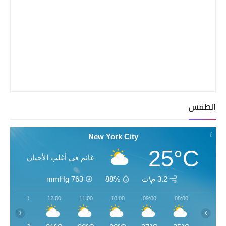
الطقس
New York City
25°C
غائم في أغلب الأحيان
3.2 م\ث
88%
763
mmHg
13:00
12:00
11:00
10:00
09:00
08:00
‹
›