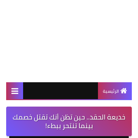
الرئيسية
خديعة الحقد.. حين تظن أنك تقتل خصمك
بينما تنتحر ببطء!