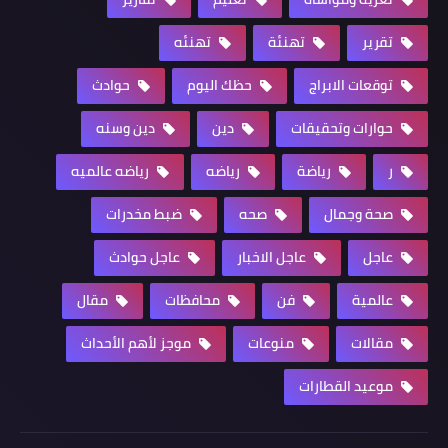
تقرير
تهنئة
تهنئه
توقعات الابراج
حظك اليوم
حوادث
حوارات وتحقيقات
دين
دين وسنه
ر
رياضة
رياضه
رياضه عالميه
صحة وجمال
صحه
ضبط مخدرات
عاجل
عاجل الاخبار
عاجل حوادث
عالمية
فن
محافظات
مقال
مقالات
منوعات
موجز لأهم الأحداث
موعيد القطارات