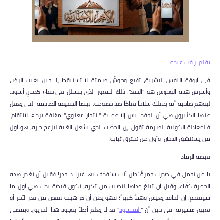
بقلم: رأفت عبده
في أروقة النفس البشرية، تقبع وحوشٌ صامتة لا تستيقظ إلا حين يغيب الرضا،
وأشرس هذه الوحوش هو "الحقد". ذلك الشعور الذي يتسلل في خفاء كدخانٍ أسود،
ليوهم صاحبه أنه يمتلك سلاحاً فتاكاً ضد خصومه، بينما الحقيقة الصادمة التي يغفل
عنها الكثيرون هي أن الحقد ليس إلا عملية "انتحار معنوي" مغلفة برداء الانتقام.
فالمعادلة الكونية الصارمة تقول: إن الحطّاب الذي يشعل الغابة ليزعج جاره، هو أول
من يستنشق الدخان، وأول من تحترق ثيابه.
قبضة الرماد
يا من تحمل في صدرك جمرةً تظن أنك ستقذف بها غيرك؛ احذر! فقبل أن تغادر هذه
الجمرة كفّك، وقبل أن تبلغ مداها لتصيب من تكره، تكون قبضة يدك هي أول ما
سيتفحم. إن الحاقد يعيش وهماً كبيراً؛ فهو يظن أن كراهيته تنقص من قدر الآخر أو
تعيق مسيرته، في حين أن "
المحسود
" قد لا يعلم أصلاً بوجود هذا الحريق، ويمضي