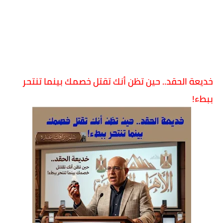
خديعة الحقد.. حين تظن أنك تقتل خصمك بينما تنتحر
ببطء!