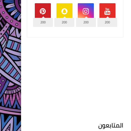
200
200
200
200
المتابعون