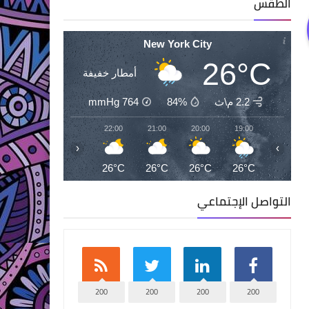
الطقس
New York City
26°C
أمطار خفيفة
2.2 م\ث
84%
764
mmHg
00:00
23:00
22:00
21:00
20:00
19:00
‹
›
25°C
26°C
26°C
26°C
26°C
26°C
التواصل الإجتماعي
200
200
200
200