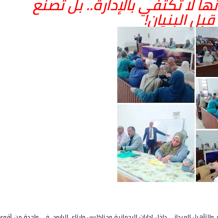
نها لا تكتفي بالإدارة.. بل تصنع
قبل البنيان!
 والتأهيل الميداني داخل إدارات الرحمانية وجناكليس وإيتاي البارود، في واحدة من أقوى