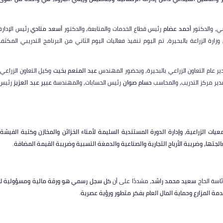
ضي، والدكتور
أحمد عضام
رئيس قطاع الخدمات والمتابعة، والدكتور
أسعد منادي
رئيس الإدارة
زارة الزراعة بالبحيرة، تم اليوم تنفيذ فعاليات اليوم الثاني من البرنامج التدريبي المكثف
ر عام التعاون الزراعي بالبحيرة، وبحضور المهندس
عبد المنعم بخيت
وكيل التعاون الزراعي،
ير مركز التدريب، والمحاسب
حسام صوان
رئيس الحسابات، والمهندسة
عبير عبد العزيز
رئيس
يات الزراعية، وإدارة الدورة المستندية السليمة لأمناء الخزائن والمخازن وكتبة الفيشة
،
جتها، وضريبة الأرباح التجارية والصناعية والدمغة النسبية وضريبة القيمة المضافة
.
ئاسة الحاج
سعيد محمد راشد
، مشددًا على أن
كل سجل رسمي هو ورقة مالية ومسؤولية لا
خدمة المزارع وحماية المال العام بفكر متطور ورؤية عصرية
.