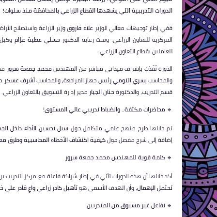
الدورات التدريبية التي يشهدها القطاع الزراعي بالمحافظة منذ سنوات!
ففي إطار توجيهات معالي الوزير
علاء فاروق
وزير الزراعة واستصلاح الأرا
المركزية للتعاون الزراعي، وتحت رعاية الدكتور
حسني عطية عزام
وكيل و
للعاملين بقطاع التعاون الزراعي.
الدورة نُفّذت بإشراف ميداني مباشر من المهندس
محمد جمعة سرور
مدي
والمحاسب
يسري التومي
رئيس جهاز المراجعة، والمحاسب
أشرف عسكر
مد
قسم التدريب، والدكتورة
حنان الجيار
مدير إدارة التسويق بالتعاون الزراعي.
🔹
محاضرات مكثفة.. وانضباط تدريبي عالي المستوى!
تم خلالها طرح منهج علمي متكامل حول
سبل تحسين الأداء داخل الجمع
إضافة إلى شرح مفصل حول
كيفية اكتشاف الأخطاء المحاسبية وطرق معال
🔹
كلمة قوية للمهندس محمد جمعة سرور
أكد خلالها أن هذه الدورات تأتي في إطار شراكة فاعلة مع مركز التدريب بر
تحتمل الإهمال
، وأن الهدف الأسمى هو
تأهيل كادر زراعي واعٍ قادر على 
🔹
تفاعل غير مسبوق من المتدربين