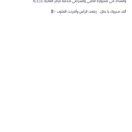
والسداد في مشواره الطبي والشرطي لخدمة مصر الغالية 🇪🇬💪
ألف مبروك يا بطل... رفعت الرأس وأفرحت القلوب ✨🎖️