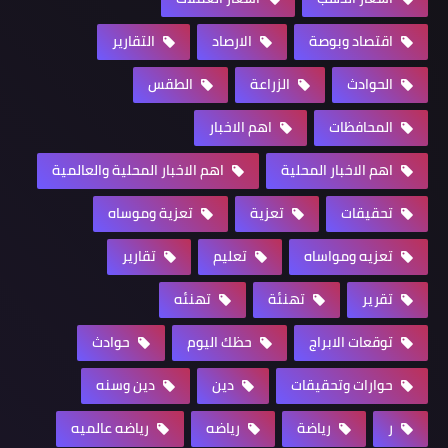
اقتصاد وبوصة
الارصاد
التقارير
الحوادث
الزراعة
الطقس
المحافظات
اهم الاخبار
اهم الاخبار المحلية
اهم الاخبار المحلية والعالمية
تحقيقات
تعزية
تعزية وموساه
تعزيه ومواساه
تعليم
تقارير
تقرير
تهنئة
تهنئه
توقعات الابراج
حظك اليوم
حوادث
حوارات وتحقيقات
دين
دين وسنه
ر
رياضة
رياضه
رياضه عالميه