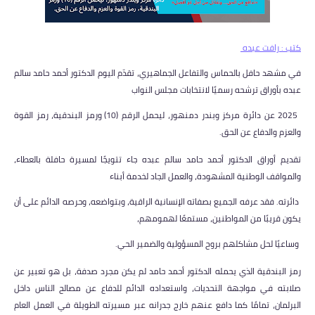
كتب : رافت عبده
في مشهد حافل بالحماس والتفاعل الجماهيري، تقدّم اليوم الدكتور أحمد حامد سالم
عبده بأوراق ترشحه رسميًا لانتخابات مجلس النواب
2025 عن دائرة مركز وبندر دمنهور، ليحمل الرقم (10) ورمز البندقية، رمز القوة
والعزم والدفاع عن الحق.
تقديم أوراق الدكتور أحمد حامد سالم عبده جاء تتويجًا لمسيرة حافلة بالعطاء،
والمواقف الوطنية المشهودة، والعمل الجاد لخدمة أبناء
دائرته. فقد عرفه الجميع بصفاته الإنسانية الراقية، وبتواضعه، وحرصه الدائم على أن
يكون قريبًا من المواطنين، مستمعًا لهمومهم،
وساعيًا لحل مشاكلهم بروح المسؤولية والضمير الحي.
رمز البندقية الذي يحمله الدكتور أحمد حامد لم يكن مجرد صدفة، بل هو تعبير عن
صلابته في مواجهة التحديات، واستعداده الدائم للدفاع عن مصالح الناس داخل
البرلمان، تمامًا كما دافع عنهم خارج جدرانه عبر مسيرته الطويلة في العمل العام