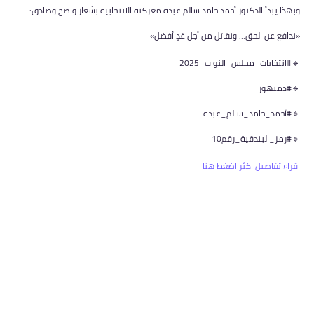
وبهذا يبدأ الدكتور أحمد حامد سالم عبده معركته الانتخابية بشعار واضح وصادق:
«ندافع عن الحق… ونقاتل من أجل غدٍ أفضل»
🔹#انتخابات_مجلس_النواب_2025
🔹#دمنهور
🔹#أحمد_حامد_سالم_عبده
🔹#رمز_البندقية_رقم10
اقراء تفاصيل اكثر اضغط هنا