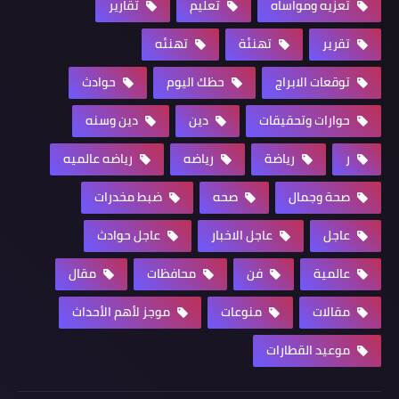
تعزيه ومواساه
تعليم
تقارير
تقرير
تهنئة
تهنئه
توقعات الابراج
حظك اليوم
حوادث
حوارات وتحقيقات
دين
دين وسنه
ر
رياضة
رياضه
رياضه عالميه
صحة وجمال
صحه
ضبط مخدرات
عاجل
عاجل الاخبار
عاجل حوادث
عالمية
فن
محافظات
مقال
مقالات
منوعات
موجز لأهم الأحداث
موعيد القطارات