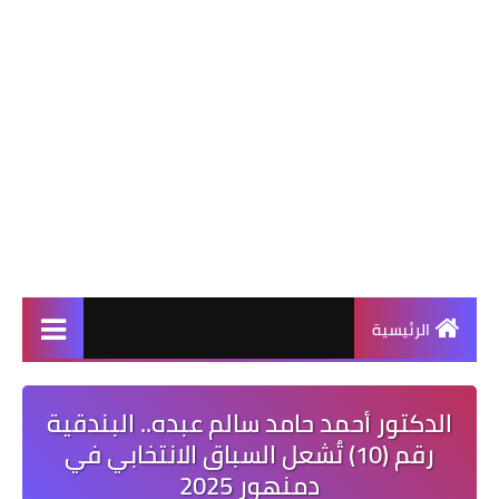
الرئيسية
الدكتور أحمد حامد سالم عبده.. البندقية
رقم (10) تُشعل السباق الانتخابي في
دمنهور 2025