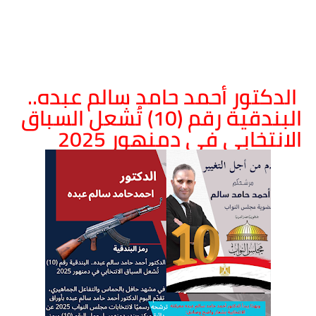
الدكتور أحمد حامد سالم عبده..
البندقية رقم (10) تُشعل السباق
الانتخابي في دمنهور 2025