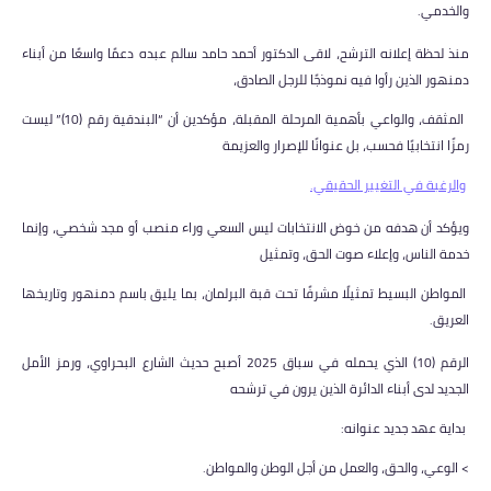
والخدمي.
منذ لحظة إعلانه الترشح، لاقى الدكتور أحمد حامد سالم عبده دعمًا واسعًا من أبناء
دمنهور الذين رأوا فيه نموذجًا للرجل الصادق،
المثقف، والواعي بأهمية المرحلة المقبلة، مؤكدين أن “البندقية رقم (10)” ليست
رمزًا انتخابيًا فحسب، بل عنوانًا للإصرار والعزيمة
والرغبة في التغيير الحقيقي.
ويؤكد أن هدفه من خوض الانتخابات ليس السعي وراء منصب أو مجد شخصي، وإنما
خدمة الناس، وإعلاء صوت الحق، وتمثيل
المواطن البسيط تمثيلًا مشرفًا تحت قبة البرلمان، بما يليق باسم دمنهور وتاريخها
العريق.
الرقم (10) الذي يحمله في سباق 2025 أصبح حديث الشارع البحراوي، ورمز الأمل
الجديد لدى أبناء الدائرة الذين يرون في ترشحه
بداية عهد جديد عنوانه:
> الوعي، والحق، والعمل من أجل الوطن والمواطن.