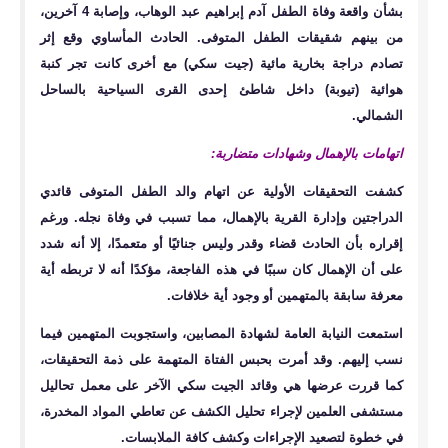
بشأن واقعة وفاة الطفل آدم إبراهيم عبد الوهاب، وإصابة 4 آخرين،
من بينهم شقيقات الطفل المتوفى. الحادث المأساوي وقع إثر
تصادم دراجة بخارية مائية (جيت سكي) مع أخرى كانت تجر كنبة
هوائية (تيوبة) داخل شاطئ إحدى القرى السياحية بالساحل
الشمالي.
اتهامات بالإهمال وشهادات متضاربة:
كشفت التحقيقات الأولية عن اتهام والد الطفل المتوفى قائدي
الدراجتين وإدارة القرية بالإهمال، مما تسبب في وفاة نجله. ورغم
إقراره بأن الحادث قضاء وقدر وليس جنائيًا أو متعمدًا، إلا أنه شدد
على أن الإهمال كان سببًا في هذه الفاجعة، مؤكدًا أنه لا تربطه أية
معرفة سابقة بالمتهمين أو وجود أية خلافات.
استمعت النيابة العامة لشهادة المصابين، واستجوبت المتهمين فيما
نسب إليهم. وقد أمرت بحبس الفتاة المتهمة على ذمة التحقيقات،
كما قررت عرضها هي وقائد الجيت سكي الآخر على معمل تحاليل
مستشفى العلمين لإجراء تحليل الكشف عن تعاطي المواد المخدرة،
في خطوة لتصعيد الإجراءات وكشف كافة الملابسات.