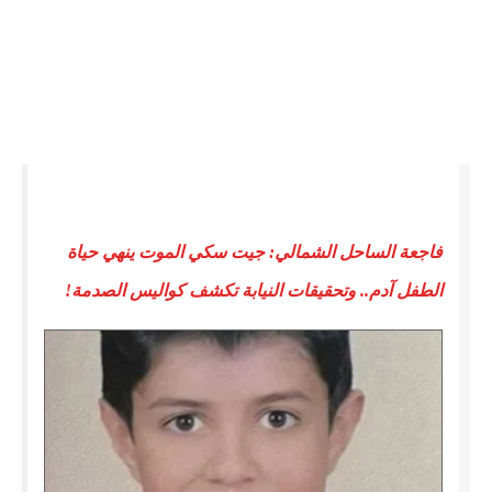
فاجعة الساحل الشمالي: جيت سكي الموت ينهي حياة
الطفل آدم.. وتحقيقات النيابة تكشف كواليس الصدمة!