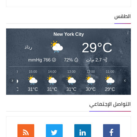
الطقس
New York City
29°C
رذاذ
2.7 م\ث
72%
766
mmHg
16:00
15:00
14:00
13:00
12:00
11:00
‹
›
32°C
31°C
31°C
31°C
30°C
29°C
التواصل الإجتماعي