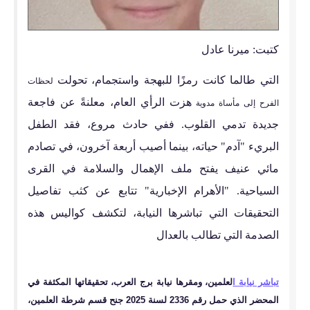
كتبت: ميرنا عادل
التي طالما كانت رمزًا للبهجة واستجمام، تحولت
لحظات
هزت الرأي العام، معلنةً عن فاجعة
الفرح إلى مأساة مدوية
جديدة تدمي القلوب. ففي حادث مروع، فقد الطفل
البريء "آدم" حياته، بينما أصيب أربعة آخرون، في تصادم
مائي عنيف يفتح ملف الإهمال والسلامة في القرى
السياحية. "الأهرام الإخبارية" تتابع عن كثب تفاصيل
التحقيقات التي تباشرها النيابة، لتكشف كواليس هذه
الصدمة التي تطالب بالعدال
تباشر نيابة ا
لعلمين، ومقرها نيابة برج العرب، تحقيقاتها المكثفة في
المحضر الذي حمل رقم 2336 لسنة 2025 جنح قسم شرطة العلمين،