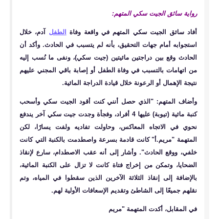
رواية سائق الجيت سكي المتهم:
أفاد سائق الجيت سكي المتهم في واقعة وفاة
الطفل
آدم، خلال
استجوابه أمام جهات التحقيق، بأنه لم يتسبب في الحادث. وأكد أن
الحادث وقع بين دراجتين مائيتين (جيت سكي)، ونفى ما نُسب إليه
من اتهامات بالتسبب في وفاة الطفل أو إصابة باقي المجني عليهم
نتيجة الإهمال أو الرعونة خلال قيادة الدراجة المائية.
وأضاف المتهم: "الذي حصل أنني كنت أقود الجيت سكي وأسحب
كنبة مائية (تيوبة) عليها 4 أفراد، وفجأة وجدت جيت سكي آخر يندفع
نحوي في الاتجاه المعاكس، وحاولت تفاديه ولفت يسارًا، لكن
المتهمة "مريم.أ" كانت قادمة بسرعة واصطدمت بالكنبة التي كانت
خلفي، ووقع الحادث". وأشار إلى أنه عقب الاصطدام، سارع لإنقاذ
الضحايا، وتمكن من إخراج فتاة كانت لا تزال على الكنبة المائية،
بالإضافة إلى إنقاذ الثلاثة الآخرين الذين سقطوا في المياه، وتم
نقلهم جميعًا إلى الشاطئ وتقديم الإسعافات الأولية لهم.
في المقابل، أكدت المتهمة "مريم