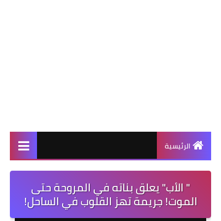
الرئيسية
" الأب" يعلق بناته في المروحة حتى
الموت! جريمة تهز القلوب في الساحل!