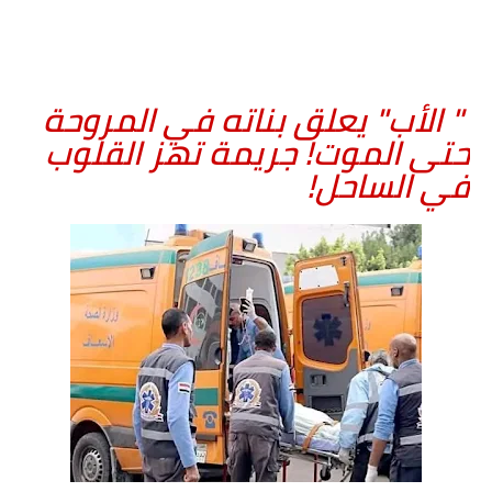
" الأب" يعلق بناته في المروحة
حتى الموت! جريمة تهز القلوب
في الساحل!