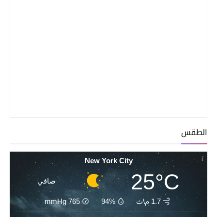
الطقس
New York City
25°C
صافي
1.7 م\ث
94%
765
mmHg