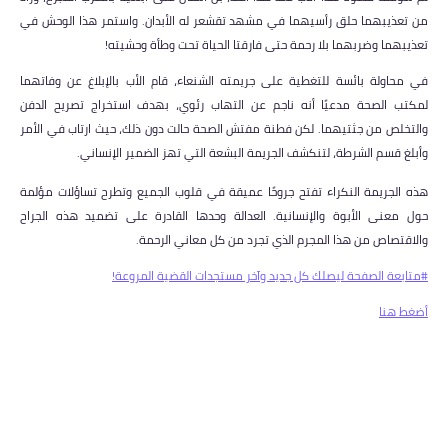
من تعذيبهما حلق رأسيهما في مشهد تقشعر له الأبدان. واستمر هذا الوحش في
تعذيبهما وضربهما بلا رحمة حتى فارقتا الحياة تحت وطأة وحشيته!
في محاولة بائسة للتغطية على جريمته الشنعاء، قام الأب بالإبلاغ عن وفاتهما
لمكتب الصحة مدعيًا أنه ناجم عن التهاب رئوي، بهدف استخراج تصريح الدفن
والتخلص من جثتيهما. لكن فطنة مفتش الصحة حالت دون ذلك، حيث ارتاب في الأمر
وأبلغ قسم الشرطة، لتنكشف الجريمة البشعة التي تهز الضمير الإنساني.
هذه الجريمة النكراء تفتح جروحًا عميقة في قلوب الجميع وتطرح تساؤلات مؤلمة
حول معنى الأبوة والإنسانية. العدالة وحدها القادرة على تضميد هذه الجراح
والاقتصاص من هذا المجرم الذي تجرد من كل معاني الرحمة.
#متابعة الصفحة ليصلك كل جديد وآخر مستجدات القضية المروعة!
أضغط هنا