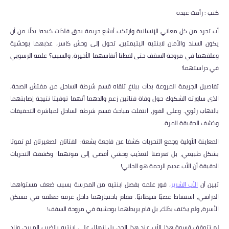
كتب : رأفت عبده
أب تجرد من كل معاني الإنسانية وارتكب أبشع جريمة بحق فلذات كبده! بدلًا من أن
يكون السند والأمان لابنتيه اليتيمتين، تحول إلى وحش كاسر، عذبهما بوحشية
وعلقهما في مروحة السقف حتى لفظتا أنفاسهما الأخيرة، والسبب؟ علمه الرسوبي
في دراستهما!
تفاصيل الجريمة المروعة بدأت ببلاغ تلقاه قسم شرطة الساحل من مفتش الصحة،
الذي ساورته الشكوك حول وفاة فتاتين زعم والدهما أنهما توفيتا نتيجة إصابتهما
بالتهاب رئوي. وعلى الفور، انتقلت مباحث قسم شرطة الساحل لمباشرة التحقيقات
وكشف الحقيقة المرة.
المعاينة الأولية وجمع التحريات كشفا عن فاجعة بشعة: الفتاتان الصغيرتان لم تموتا
بشكل طبيعي، بل تعرضتا لتعذيب وحشي أفضى إلى موتهما! وكشفت التحريات
الدقيقة أن الأب عديم الرحمة هو الجاني!
تبين أن
الأب الشرير
، فور علمه بفصل ابنتيه من المدرسة بسبب ضعف مستواهما
الدراسي، استشاط غضبًا شيطانيًا. فقام باحتجازهما داخل غرفة مغلقة في مسكن
الأسرة، ولم يكتف بذلك، بل قام بربطهما بوحشية في مروحة السقف!
لم تتوقف قسوة هذا الأب عند هذا الحد، بل انهال على ابنتيه بالضرب المبرح، وزاد