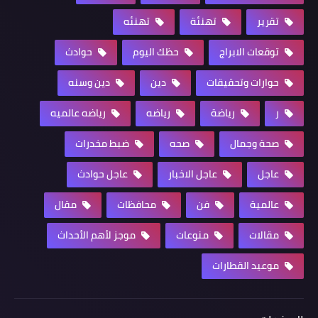
تقرير
تهنئة
تهنئه
توقعات الابراج
حظك اليوم
حوادث
حوارات وتحقيقات
دين
دين وسنه
ر
رياضة
رياضه
رياضه عالميه
صحة وجمال
صحه
ضبط مخدرات
عاجل
عاجل الاخبار
عاجل حوادث
عالمية
فن
محافظات
مقال
مقالات
منوعات
موجز لأهم الأحداث
موعيد القطارات