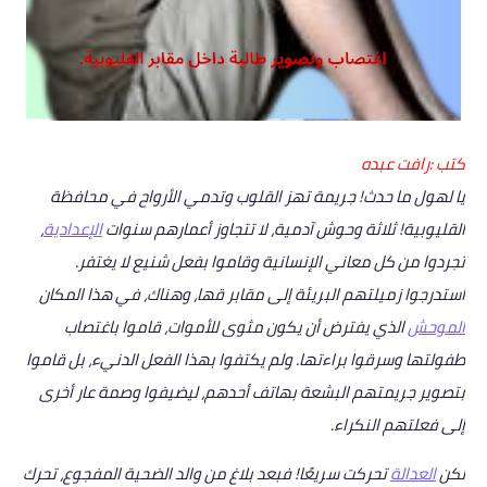
كتب :رافت عبده
يا لهول ما حدث! جريمة تهز القلوب وتدمي الأرواح في محافظة
القليوبية! ثلاثة وحوش آدمية، لا تتجاوز أعمارهم سنوات
الإعدادية
،
تجردوا من كل معاني الإنسانية وقاموا بفعل شنيع لا يغتفر.
استدرجوا زميلتهم البريئة إلى مقابر قها، وهناك، في هذا المكان
الموحش
الذي يفترض أن يكون مثوى للأموات، قاموا باغتصاب
طفولتها وسرقوا براءتها. ولم يكتفوا بهذا الفعل الدنيء، بل قاموا
بتصوير جريمتهم البشعة بهاتف أحدهم، ليضيفوا وصمة عار أخرى
إلى فعلتهم النكراء.
لكن
العدالة
تحركت سريعًا! فبعد بلاغ من والد الضحية المفجوع، تحرك