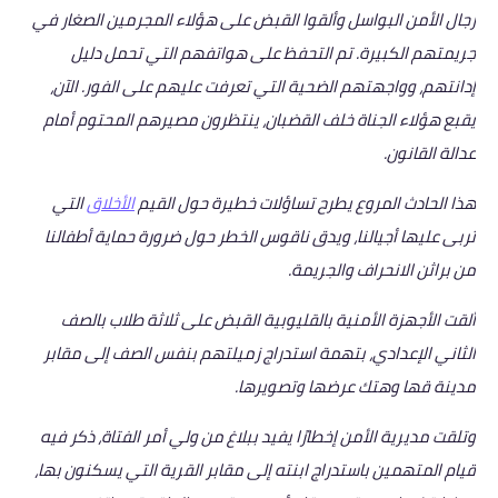
رجال الأمن البواسل وألقوا القبض على هؤلاء المجرمين الصغار في
جريمتهم الكبيرة. تم التحفظ على هواتفهم التي تحمل دليل
إدانتهم، وواجهتهم الضحية التي تعرفت عليهم على الفور. الآن،
يقبع هؤلاء الجناة خلف القضبان، ينتظرون مصيرهم المحتوم أمام
عدالة القانون.
هذا الحادث المروع يطرح تساؤلات خطيرة حول القيم
الأخلاق
التي
تربى عليها أجيالنا، ويدق ناقوس الخطر حول ضرورة حماية أطفالنا
من براثن الانحراف والجريمة.
ألقت الأجهزة الأمنية بالقليوبية القبض على ثلاثة طلاب بالصف
الثاني الإعدادي، بتهمة استدراج زميلتهم بنفس الصف إلى مقابر
مدينة قها وهتك عرضها وتصويرها.
وتلقت مديرية الأمن إخطارًا يفيد ببلاغ من ولي أمر الفتاة، ذكر فيه
قيام المتهمين باستدراج ابنته إلى مقابر القرية التي يسكنون بها،