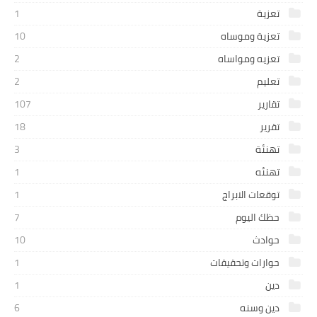
تعزية
1
تعزية وموساه
10
تعزيه ومواساه
2
تعليم
2
تقارير
107
تقرير
18
تهنئة
3
تهنئه
1
توقعات الابراج
1
حظك اليوم
7
حوادث
10
حوارات وتحقيقات
1
دين
1
دين وسنه
6