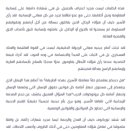
هذه الكلمات ليست مجرد اعتراف بالجميل، بل هي شهادة دامغة على إنسانية
المقاومة ونبل أخلاقها، حتى مع عدو لطالما تجرد من كل معاني الإنسانية. لقد رأى
الأسير كيف أن هؤلاء الرجال، الذين يقاتلون ببسالة من أجل أرضهم وحقوقهم
المسلوبة، لم يسمحوا له بالجوع أو الإذلال، بل عاملوه بإنسانية تليق بأصحاب الحق
والقضية العادلة.
لقد تجلت أمام عينيه معاني الرجولة الحقيقية، ليست في القوة الغاشمة والعتاد
العسكري، بل في الثبات على المبدأ والابتسامة في وجه الموت. لقد أدرك قيمة
التضحية عندما رأى هؤلاء الأبطال يقاومون عدوًا مدججًا بالسلاح بأجسادهم العارية
وإيمانهم الراسخ بعدالة قضيتهم.
"هل دينكم يعلمكم حقاً معاملة الأسرى بهذه الطريقة؟ ما أعظم هذا الإيمان الذي
يرفعكم إلى مستوى تنهار أمامه كل قوانين حقوق الإنسان التي وضعها الإنسان
وتنهار أمامه كل بروتوكولات الحرب!"هذا السؤال العميق يكشف عن حجم الصدمة
الإيجابية التي تلقاها الأسير، وهو يرى بأم عينيه تجسيدًا حقيقيًا للقيم الدينية
والإنسانية التي تتجاوز كل المواثيق والقوانين الوضعية.
لقد شهد توربانوف كيف أن العدل والرحمة ليسا مجرد شعارات زائفة، بل واقعًا
ملموسًا في تعامل هؤلاء المقاومين، حتى في أحلك الظروف وأصعب اللحظات. لقد