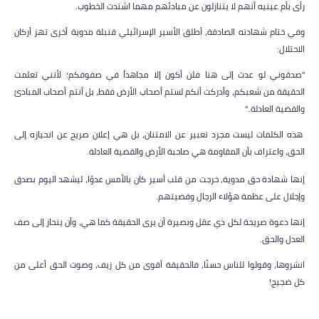
رأى بأم عينيه أنهم لا يتنازلون عن مبادئهم مهما اشتدت الخطوب.
وفي ختام شهادته الصادقة، أطلق الأسير الإسرائيلي قنبلة مدوية أخرى تهز أركان
الاحتلال:
"صدقوني لو عدت إلى هنا فلن أكون إلا مجاهداً في صفوفكم؛ لأنني تعلمت
الحقيقة من شعبكم، وأدركت أنكم لستم أصحاب الأرض فقط، بل أنتم أصحاب المبادئ
والقضية العادلة.."
هذه الكلمات ليست مجرد تعبير عن الامتنان، بل هي إعلان صريح عن انحيازه إلى
الحق، واعتراف بأن المقاومة هي صاحبة الأرض والقضية العادلة.
إنها شهادة حق مدوية، خرجت من قلب أسير كان بالأمس عدوًا، ليشهد اليوم بصدق
وإجلال على عظمة هؤلاء الرجال وقضيتهم.
إنها دعوة صريحة لكل ذي عقل وبصيرة أن يرى الحقيقة كما هي، وأن ينحاز إلى صف
العدل والحق.
انشروها، وقولوا للناس حسنًا، فالحقيقة أقوى من كل زيف، وصوت الحق أعلى من
كل ضجيج!