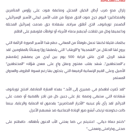
زلزال مدوٍ ضرب أركان الكيان المحتل، وصاعقة هوت على رؤوس المتآمرين
والمتخاذلين! اليوم، خرج صوت الحق مدويًا من قلب الأسر، ليدلي الأسير الإسرائيلي
ألكسندر توربانوف، الذي أطلق سراحه، بشهادة حق صدمت إسرائيل المحتلة
وداعميها وكل من تلطخت أيديهم بدماء الأبرياء أو تواطأت قلوبهم على الظلم.
بكلمات قليلة لكنها تحمل طوفانًا من المعاني، حطم هذا الأسير الصورة الزائفة التي
يروج لها الاحتلال عن "الهمجية" و"الإرهاب" التي يلصقها زورًا وبهتانًا بالمقاومين. لقد
شهد الرجل، الذي عاش قرابة 500 يوم بين أيدي من يصفهم إعلامهم
بـ"المختطفين"، شهد بقلب مفتوح وعقل واعٍ على معدن هؤلاء "المختطفين"
الأصيل، وعلى القيم الإنسانية الرفيعة التي يتحلون بها رغم قسوة الظروف والعدوان
المستمر.
"لقد حُفرت لطفكم في ضميري إلى الأبد.." بهذه العبارة الصادقة، افتتح توربانوف
شهادته التي ستبقى وصمة عار على جبين كل من تاجر بالقضية أو صمت على
الجرائم. لقد رأى بأم عينيه "الأحرار المحاصرين" يقدمون له الحماية والرعاية، بينما
كانت حكومته ترتكب أبشع صور الإبادة الجماعية ضد شعبهم الأعزل.
"كنتم حماة حياتي.. اعتنيتم بي كما يعتني الأب الحنون بأطفاله.. حافظتم على
صحتي وكرامتي ونعمتي.."