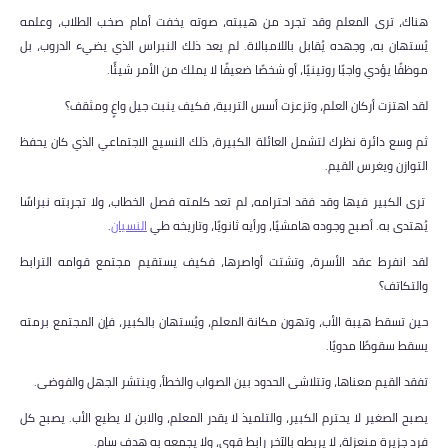
هناك، ترى المعلم وقد تجرد من هيبته، صوته يخفت أمام صخب الطلاب، وعلمه
يُستهان به، وجهده يُقابل باللامبالاة. لم يعد ذلك النبراس الذي يضيء الدروب، بل
موظفًا يؤدي واجبًا روتينيًا، أو شخصًا ضعيفًا لا يملك من الأمر شيئًا.
لقد اهتزت أركان العلم، وتزعزت أسس التربية، فكيف ينبت جيل واعٍ ومثقف؟
ثم وسع دائرة نظرك لتشمل العائلة الكبيرة، ذلك النسيج الاجتماعي الذي كان يحفظ
التوازن ويغرس القيم.
ترى الكبير فيها وقد فقد احترامه، لم تعد كلمته فصل الخطاب، ولا تجربته نبراسًا
يُهتدى به. أصبح وجوده هامشيًا، ورأيه ثانويًا، وتاريخه طي
النسيان
.
لقد انفرط عقد الأسرة، وتشتت أواصرها، فكيف يستقيم مجتمع قوامه الترابط
والتكاتف؟
حين تسقط هيبة الأب، وتهون مكانة المعلم، ويُستهان بالكبير، فإن المجتمع برمته
يسقط سقوطًا مدويًا.
تفقد القيم معناها، وتتلاشى الحدود بين الصواب والخطأ، وينتشر الجهل والفوضى.
يصبح الصغير لا يحترم الكبير، والتلميذ لا يقدر المعلم، والابن لا يطيع الأب. يصبح كل
فرد جزيرة منعزلة، لا يربطه بالآخر رابط قوي، ولا يجمعه به هدف سامٍ.