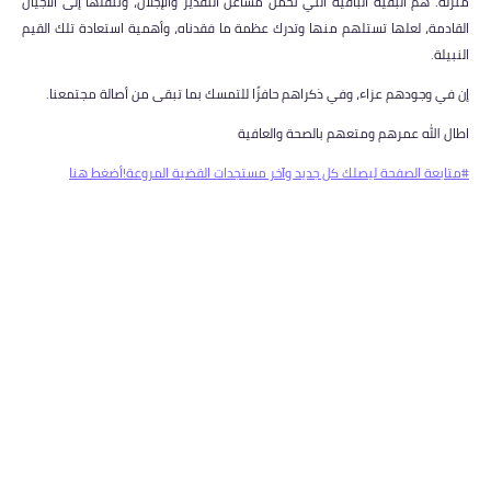
منزلة. هم البقية الباقية التي تحمل مشاعل التقدير والإجلال، وتنقلها إلى الأجيال
القادمة، لعلها تستلهم منها وتدرك عظمة ما فقدناه، وأهمية استعادة تلك القيم
النبيلة.
إن في وجودهم عزاء، وفي ذكراهم حافزًا للتمسك بما تبقى من أصالة مجتمعنا.
اطال الله عمرهم ومتعهم بالصحة والعافية
#متابعة الصفحة ليصلك كل جديد وآخر مستجدات القضية المروعة!أضغط هنا