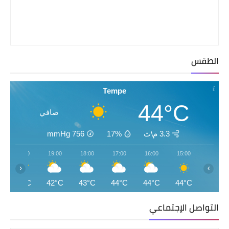
الطقس
Tempe
44°C
صافي
3.3 م\ث
17%
756
mmHg
20:00
19:00
18:00
17:00
16:00
15:00
‹
›
42°C
42°C
43°C
44°C
44°C
44°C
التواصل الإجتماعي