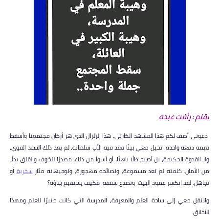
بقلم : رأفت عبده
دعوني أصف لكم هذا المشهد الكارثي، هذا الزلزال الذي هز أركان مجتمعنا وأسقط
قيمه دفعة واحدة. تخيل معي بيتًا فقد فيه الأب سلطانه، لم يعد ذلك السند القوي،
ولا القدوة الحكيمة، بل أصبح ظلًا باهتًا، أو أسوأ من ذلك، مصدرًا للخوف والقلق بدلًا
من الأمان. كلمته لم تعد مسموعة، ونصائحه مهجورة، وتوجيهاته مثار
سخرية
أو
تجاهل. لقد انكسر عمود البيت، وتصدع سقفه، فكيف يستقيم بناؤه؟
وانتقل معي إلى ساحة العلم والمعرفة، المدرسة التي كانت منبرًا للعلم ومهدًا
للأخلاق.