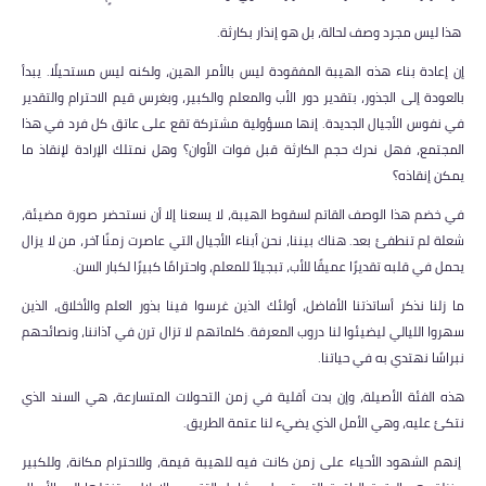
هذا ليس مجرد وصف لحالة، بل هو إنذار بكارثة.
إن إعادة بناء هذه الهيبة المفقودة ليس بالأمر الهين، ولكنه ليس مستحيلًا. يبدأ
بالعودة إلى الجذور، بتقدير دور الأب والمعلم والكبير، وبغرس قيم الاحترام والتقدير
في نفوس الأجيال الجديدة. إنها مسؤولية مشتركة تقع على عاتق كل فرد في هذا
المجتمع، فهل ندرك حجم الكارثة قبل فوات الأوان؟ وهل نمتلك الإرادة لإنقاذ ما
يمكن إنقاذه؟
في خضم هذا الوصف القاتم لسقوط الهيبة، لا يسعنا إلا أن نستحضر صورة مضيئة،
شعلة لم تنطفئ بعد. هناك بيننا، نحن أبناء الأجيال التي عاصرت زمنًا آخر، من لا يزال
يحمل في قلبه تقديرًا عميقًا للأب، تبجيلاً للمعلم، واحترامًا كبيرًا لكبار السن.
ما زلنا نذكر أساتذتنا الأفاضل، أولئك الذين غرسوا فينا بذور العلم والأخلاق، الذين
سهروا الليالي ليضيئوا لنا دروب المعرفة. كلماتهم لا تزال ترن في آذاننا، ونصائحهم
نبراسًا نهتدي به في حياتنا.
هذه الفئة الأصيلة، وإن بدت أقلية في زمن التحولات المتسارعة، هي السند الذي
نتكئ عليه، وهي الأمل الذي يضيء لنا عتمة الطريق.
إنهم الشهود الأحياء على زمن كانت فيه للهيبة قيمة، وللاحترام مكانة، وللكبير