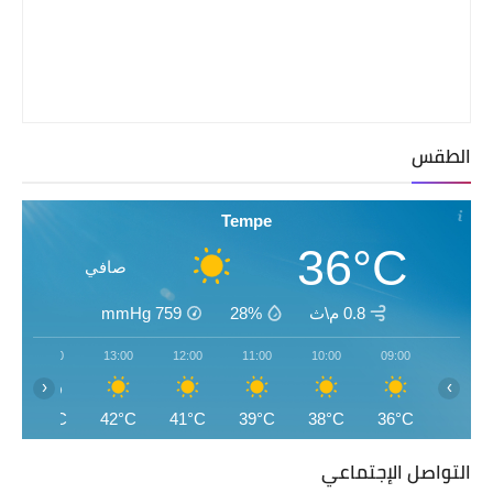
الطقس
Tempe
36°C
صافي
0.8 م\ث
28%
759
mmHg
14:00
13:00
12:00
11:00
10:00
09:00
‹
›
43°C
42°C
41°C
39°C
38°C
36°C
التواصل الإجتماعي