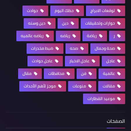
توقعات الابراج
حظك اليوم
حوادث
حوارات وتحقيقات
دين
دين وسنه
ر
رياضة
رياضه
رياضه عالميه
صحة وجمال
صحه
ضبط مخدرات
عاجل
عاجل الاخبار
عاجل حوادث
عالمية
فن
محافظات
مقال
مقالات
منوعات
موجز لأهم الأحداث
موعيد القطارات
الصفحات