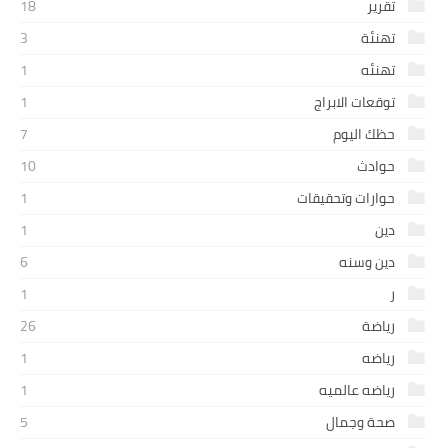
تقرير
18
تهنئة
3
تهنئه
1
توقعات الابراج
1
حظك اليوم
7
حوادث
10
حوارات وتحقيقات
1
دين
1
دين وسنه
6
ر
1
رياضة
26
رياضه
1
رياضه عالميه
1
صحة وجمال
5