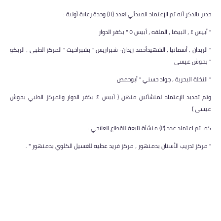
جدير بالذكر أنه تم الإعتماد المبدئي لعدد (١١) وحدة رعاية أولية :
" أبيس ٤ ، البيضا ، الملقه ، أبيس ٥ " بكفر الدوار
" الربدان ، أسمانيا ، الشهيدأحمد زيدان- شبراريس " بشبراخيت " المركز الطبي ، الريكو
" بحوش عيسى
" النخلة البحرية ، جواد حسني " أبوحمص
وتم تجديد الإعتماد لمنشأتين منهن ( أبيس ٤ بكفر الدوار والمركز الطبي بحوش
عيسى )
كما تم اعتماد عدد (٢) منشأة تابعة للقطاع العلاجي :
" مركز تدريب الأسنان بدمنهور ، مركز فريد عطيه للغسيل الكلوي بدمنهور " .