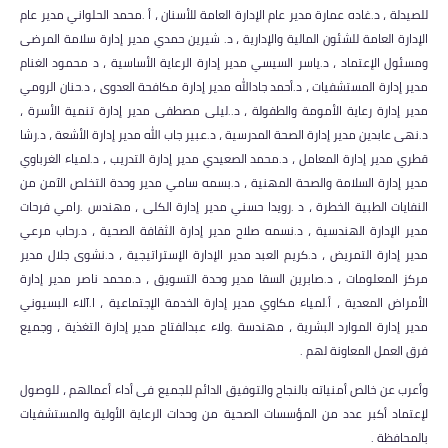
للصيدلة ، د.غاده عمارة مدير عام الإدارة العامة للأسنان ، أ .محمد الحلواني مدير عام
الإدارة العامة للشئون المالية والإدارية ، د. شيرين حمدي مدير إدارة سلامة المرضى
ومسئول الإعتماد ، د.ياسر السيسي مدير إدارة الرعاية الأساسية ، د محمود الغنام
مدير إدارة المستشفيات ، د.أحمد جادالله مدير إدارة مكافحة العدوى ، د.حنان الرومي
مدير إدارة رعاية الأمومة والطفولة ، د..ليلى مصطفى مدير إدارة تنمية الأسرة ،
د.نهى عابدين مدير إدارة الصحة المدرسية ، د.عبير جاب الله مدير إدارة الأشعة ، د.رشا
قطري مدير إدارة المعامل ، د.محمد الصعيدي مدير إدارة التدريب ، د.لمياء الغرباوي
مدير إدارة السلامة والصحة المهنية ، د.بسمه سامي مدير وحدة التخلص الآمن من
النفايات الطبية الخطرة ، د .رويدا حسني مدير إدارة الكلى ، مهندس .رامي فرحات
مدير الإدارة الهندسية ، د.نسمه صلاح مدير إدارة الثقافة الصحية ، د.رحاب مرعي
مدير إدارة التمريض ، د.كريم العبد مدير الإدارة الإستراتيجية ، د.نشوى جلال مدير
مركز المعلومات ، د.صابرين السقا مدير وحدة التسويق ، د.محمد ناصر مدير إدارة
الأمراض المعدية ، أ.لمياء مكاوي مدير إدارة الخدمة الإجتماعية ، ا.آلاء البسيوني
مدير إدارة الموارد البشرية ، مهندسة .ولاء عبدالفتاح مدير إدارة التغذية ، وجميع
فرق العمل المعاونة لهم .
وأعرب عن خالص أمنياته بالنجاح والتوفيق الدائم للجميع فى أداء أعمالهم ، للوصول
لإعتماد أكبر عدد من المؤسسات الصحية من وحدات الرعاية الأولية والمستشفيات
بالمحافظة .