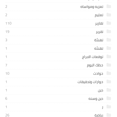
تعزيه ومواساه
2
تعليم
2
تقارير
110
تقرير
19
تهنئة
3
تهنئه
1
توقعات الابراج
1
حظك اليوم
7
حوادث
10
حوارات وتحقيقات
1
دين
1
دين وسنه
6
ر
1
رياضة
26