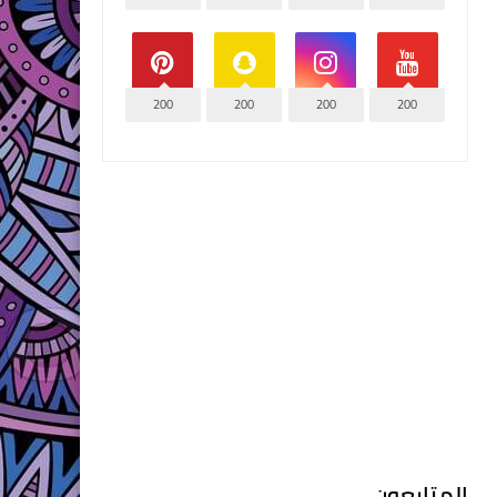
200
200
200
200
المتابعون