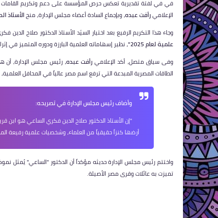
​في في لفتة تقديرية تعكس حرص المؤسسة على دعم وتكريم القامات الع
الإعلامي
رأفت عبده
، وبإجماع السادة أعضاء مجلس الإدارة، منح
الأستاذ ال
​وجاء هذا التكريم الرفيع بعد اختيار السيّد الأستاذ الدكتور صلاح الد
علمية لعام 2025"
، نظير إسهاماته العلمية البارزة ودوره المتميز في إثر
​وفى سياق متصل، أكد الإعلامي
رأفت عبده
، رئيس مجلس الإدارة، أن هذ
الطاقات المصرية المبدعة التي ترفع اسم مصر عالياً في المحافل العلمية، م
وأضاف رئيس مجلس الإدارة في تصريحه:
"إن الأستاذ الدكتور صلاح الدين فكري الساعي هو ابن قرية 
أرضها كنزاً حقيقياً من العلماء، وشخصيات علمية رفيعة ا
​واختتم رئيس مجلس الإدارة حديثه مؤكداً أن الدكتور "الساعي" يُمثل نمو
تميزت به عائلات وقرى مصر الأصيلة.