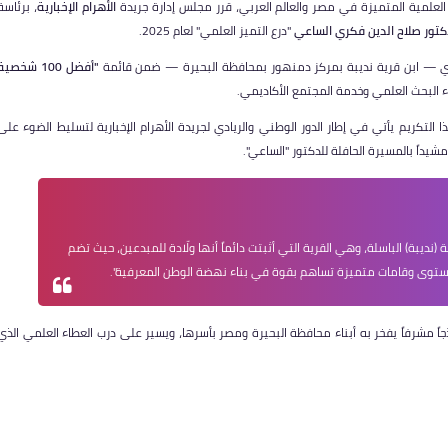
لمية المتميزة في مصر والعالم العربي، قرر مجلس إدارة جريدة
الأهرام الإخبارية
، برئاسة
دكتور صلاح الدين فكري الساعي
"درع التميز العلمي" لعام 2025.
ين فكري — ابن قرية نديبة بمركز دمنهور بمحافظة البحيرة — ضمن قائمة
"أفضل 100 شخصية
اء البحث العلمي وخدمة المجتمع الأكاديمي.
ا التكريم يأتي في إطار الدور الوطني والريادي لجريدة الأهرام الإخبارية لتسليط الضوء على
شيداً بالمسيرة الحافلة للدكتور "الساعي".
(نديبة) الباسلة، وهي القرية التي أثبتت دائماً أنها ولّادة للمبدعين، حيث تضم
لمستوى وقامات متميزة تساهم بقوة في بناء نهضة الوطن المعرفية".
ذجاً مشرفاً يفخر به أبناء محافظة البحيرة ومصر بأسرها، ويسير على درب العطاء العلمي الذي