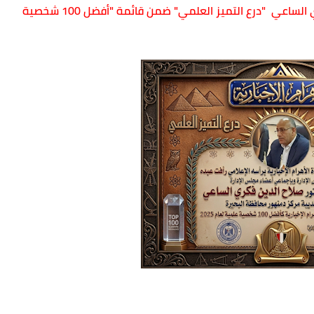
ري الساعي "درع التميز العلمي"
ضمن قائمة
"أفضل 100 شخصية