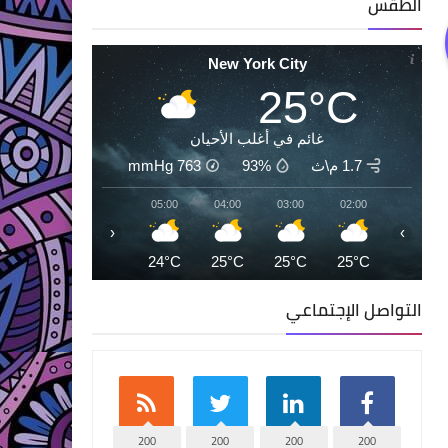
الطقس
New York City
25°C
غائم في أغلب الأحيان
1.7 م\ث
93%
763
mmHg
07:00
06:00
05:00
04:00
03:00
02:00
‹
›
24°C
24°C
24°C
25°C
25°C
25°C
التواصل الإجتماعي
200
200
200
200