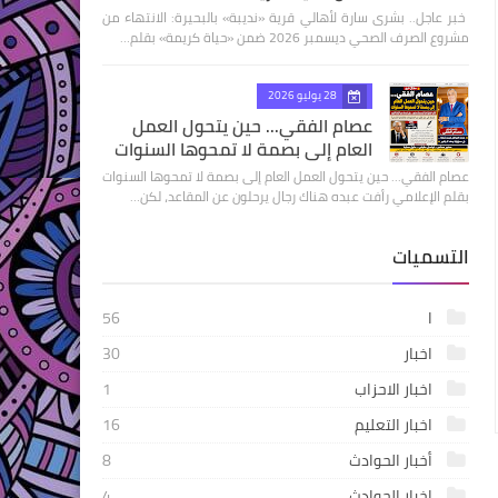
​ خبر عاجل.. بشرى سارة لأهالي قرية «نديبة» بالبحيرة: الانتهاء من
مشروع الصرف الصحي ديسمبر 2026 ضمن «حياة كريمة» بقلم…
28 يوليو 2026
عصام الفقي... حين يتحول العمل
العام إلى بصمة لا تمحوها السنوات
عصام الفقي... حين يتحول العمل العام إلى بصمة لا تمحوها السنوات
بقلم الإعلامي رأفت عبده هناك رجال يرحلون عن المقاعد، لكن…
التسميات
ا
56
اخبار
30
اخبار الاحزاب
1
اخبار التعليم
16
أخبار الحوادث
8
اخبار الحوادث
4