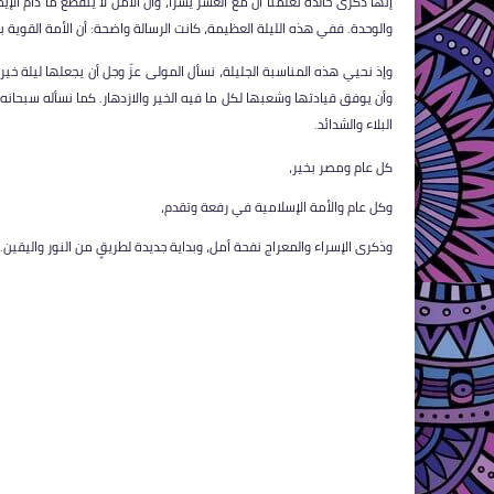
إنها ذكرى خالدة تُعلِّمنا أن مع العسر يُسرًا، وأن الأمل لا ينقطع ما دام ال
والوحدة. ففي هذه الليلة العظيمة، كانت الرسالة واضحة: أن الأمة القوية 
وإذ نحيي هذه المناسبة الجليلة، نسأل المولى عزّ وجل أن يجعلها ليلة خي
وأن يوفق قيادتها وشعبها لكل ما فيه الخير والازدهار. كما نسأله سبحانه أن 
البلاء والشدائد.
كل عام ومصر بخير،
وكل عام والأمة الإسلامية في رفعة وتقدم،
وذكرى الإسراء والمعراج نفحة أمل، وبداية جديدة لطريقٍ من النور واليقين.