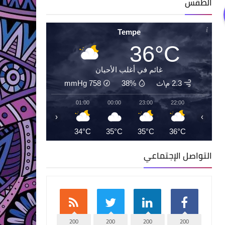
الطقس
Tempe
36°C
غائم في أغلب الأحيان
2.3 م\ث
38%
758
mmHg
03:00
02:00
01:00
00:00
23:00
22:00
‹
›
33°C
33°C
34°C
35°C
35°C
36°C
التواصل الإجتماعي
200
200
200
200