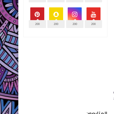
200
200
200
200
المتابعون