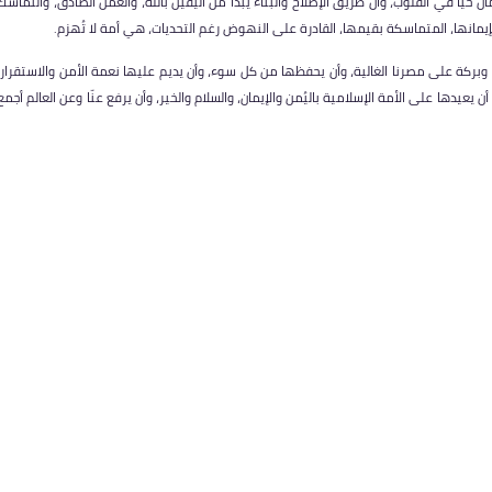
إيمان حيًّا في القلوب، وأن طريق الإصلاح والبناء يبدأ من اليقين بالله، والعمل الصادق، والتماسك
بإيمانها، المتماسكة بقيمها، القادرة على النهوض رغم التحديات، هي أمة لا تُهزم.
ر وبركة على مصرنا الغالية، وأن يحفظها من كل سوء، وأن يديم عليها نعمة الأمن والاستقرار،
يعيدها على الأمة الإسلامية باليُمن والإيمان، والسلام والخير، وأن يرفع عنّا وعن العالم أجمع