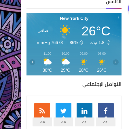
الطقس
New York City
26°C
صافي
1.8 م\ث
86%
766
mmHg
13:00
12:00
11:00
10:00
09:00
08:00
‹
›
29°C
31°C
30°C
29°C
28°C
26°C
التواصل الإجتماعي
200
200
200
200