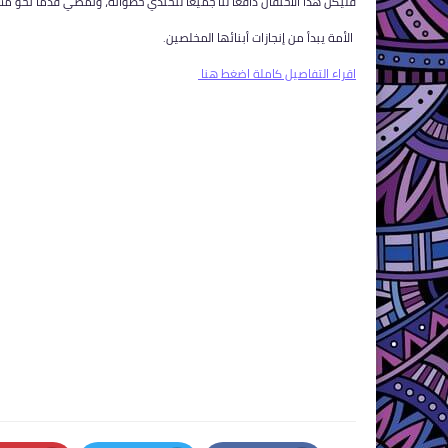
فليكن هذا الاحتفال دافعًا لنا جميعًا لنحتذي خطواته، ونمضي قدمًا نحو
الأمة يبدأ من إنجازات أبنائها المخلصين.
اقراء التفاصيل كاملة اضغط هنا