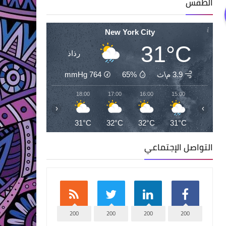
الطقس
New York City
31°C
رذاذ
3.9 م\ث
65%
764
mmHg
20:00
19:00
18:00
17:00
16:00
15:00
‹
›
29°C
31°C
31°C
32°C
32°C
31°C
التواصل الإجتماعي
200
200
200
200