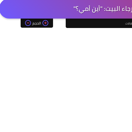
اء البيت: "أين أمي؟"
الحجم
الات