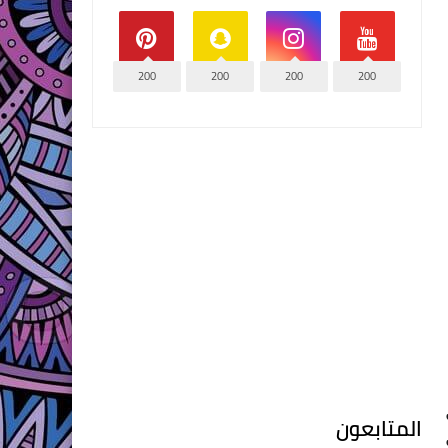
200
200
200
200
المتابعون