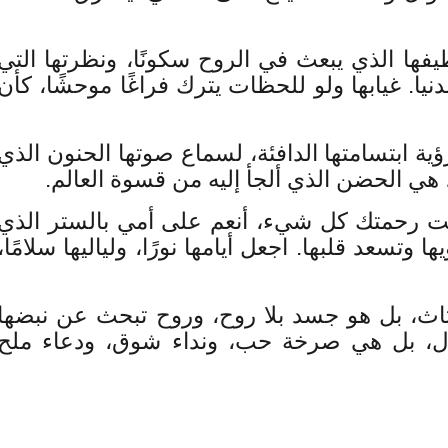
ها الذي يبعث في الروح سكونًا، ونظرتها التي
دنيا. غيابها ولو للحظات يترك فراغًا موحشًا، كأن
ية ابتسامتها الدافئة، لسماع صوتها الحنون الذي
 هي الحضن الذي ألجأ إليه من قسوة العالم.
وسعت رحمتك كل شيء، أنعم على أمي بالستر الذي
وتسعد قلبها. اجعل أيامها نورًا، ولياليها سلامًا،
ثاث، بل هو جسد بلا روح، وروح تبحث عن نبضها
ال، بل هي صرخة حب، ونداء شوق، ودعاء ملح