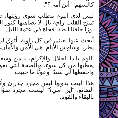
كالسهم: "أين أمي؟".
ليس لدي اليوم مطلب سوى رؤيتها، طيف
تمنح القلب راحة بال لا يضاهيها كنوز ال
نورًا خافتًا انطفأ فجأة في عتمة الليل.
أبحث عنها بعيني في كل زاوية، أتوق لرؤ
يطرد وساوس الأيام. هي الأمن والأمان،
اللهم يا ذا الجلال والإكرام، يا من 
يغطيها من كل سوء، وبالصحة التي تقويها 
واحفظها لي سندًا وعونًا ما حييت.
هذا البيت بدونها ليس مجرد جدران وأ
الضائع. "أين أمي؟" ليست مجرد سؤ
بالبقاء والقوة.