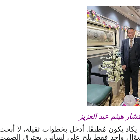
تشار هيثم عبد العزيز
اد يكون مُطبقًا. أدخل بخطوات ثقيلة، لا أبحث
ا. سؤال واحد فقط يلح على لساني، يخترق الصمت