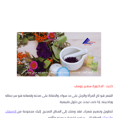
كتبت : الدكتورة سهير يوسف
الشعر هو تاج المرأة والرجل على حد سواء، والحفاظ على صحته ولمعانه هو سر جماله
وجاذبيته. إذا كنت تبحث عن حلول طبيعية
لتطويل وتنعيم شعرك، فقد وصلت إلى المكان الصحيح. إليك مجموعة من
الوصفات
والنصائح
الفعالة التي ستعيد لشعرك حيويته وتألقه.