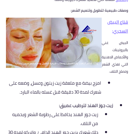
وصفات طبيعية لتطويل وتنعيم الشعر:
قناع البيض
السحري:
البيض غني
بالبروتينات
والأحماض الدهنية
التي تغذي الشعر
وتصلح التلف.
امزج بيضة مع ملعقة زيت زيتون وعسل، وضعه على
شعرك لمدة 30 دقيقة قبل غسله بالماء البارد.
زيت جوز الهند لترطيب عميق:
زيت جوز الهند يحافظ على رطوبة الشعر ويحميه
من التلف.
دلك شعرك بزيت جوز الهند الدافئ، واتركه لمدة 30