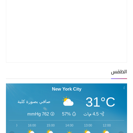
الطقس
New York City
31°C
صافي بصورة كلية
4.5 م\ث
57%
762
mmHg
17:00
16:00
15:00
14:00
13:00
12:00