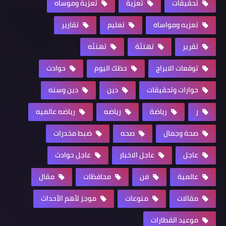
تحقيقات
تعزية
تعزية وموساه
تعزيه ومواساه
تعليم
تقارير
تقرير
تهنئة
تهنئه
توقعات الابراج
حظك اليوم
حوادث
حوارات وتحقيقات
دين
دين وسنه
ر
رياضة
رياضه
رياضه عالميه
صحة وجمال
صحه
ضبط مخدرات
عاجل
عاجل الاخبار
عاجل حوادث
عالمية
فن
محافظات
مقال
مقالات
منوعات
موجز لأهم الأحداث
موعيد القطارات