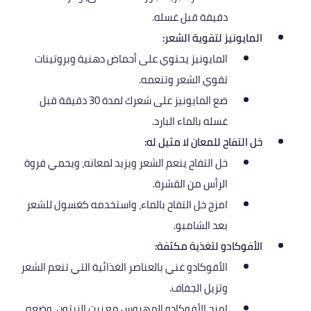
دقيقة قبل غسله.
المايونيز لتقوية الشعر:
المايونيز يحتوي على أحماض دهنية وبروتينات
تقوي الشعر وتنعمه.
ضع المايونيز على شعرك لمدة 30 دقيقة قبل
غسله بالماء البارد.
خل التفاح للمعان لا مثيل له:
خل التفاح ينعم الشعر ويزيد لمعانه، ويحمي فروة
الرأس من القشرة.
امزج خل التفاح بالماء، واستخدمه كغسول للشعر
بعد الشامبو.
الأفوكادو لتغذية مكثفة:
الأفوكادو غني بالعناصر الغذائية التي تنعم الشعر
وتزيل الجفاف.
امزج الأفوكادو المهروس مع زيت الزيتون، وضعه