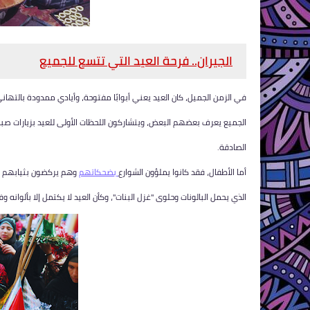
الجيران.. فرحة العيد التي تتسع للجميع
في الزمن الجميل، كان العيد يعني أبوابًا مفتوحة، وأيادي ممدودة بالتهاني
الجميع يعرف بعضهم البعض، ويتشاركون اللحظات الأولى للعيد بزيارات صب
الصادقة.
أما الأطفال، فقد كانوا يملؤون الشوارع
بضحكاتهم
وهم يركضون بثيابهم الج
الذي يحمل البالونات وحلوى "غزل البنات"، وكأن العيد لا يكتمل إلا بألوانه وف