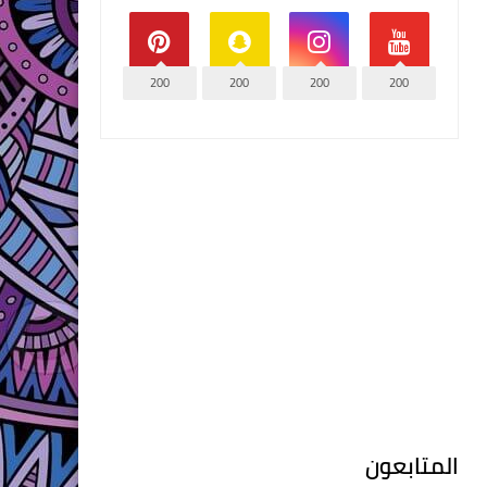
200
200
200
200
المتابعون