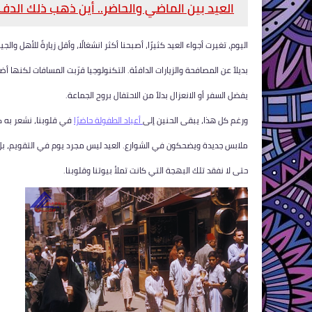
العيد بين الماضي والحاضر.. أين ذهب ذلك الدف
اليوم، تغيرت أجواء العيد كثيرًا، أصبحنا أكثر انشغالًا، وأقل زيارةً للأهل والج
بديلاً عن المصافحة والزيارات الدافئة. التكنولوجيا قرّبت المسافات لكنه
يفضل السفر أو الانعزال بدلاً من الاحتفال بروح الجماعة.
ورغم كل هذا، يبقى الحنين إلى
أعياد الطفولة حاضرًا
في قلوبنا، نشعر به كلم
ملابس جديدة ويضحكون في الشوارع. العيد ليس مجرد يوم في التقويم، بل
حتى لا نفقد تلك البهجة التي كانت تملأ بيوتنا وقلوبنا.