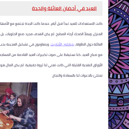
العيد في أحضان العائلة والجدة
كانت الاستعدادات للعيد تبدأ قبل أيام، عندما كانت الجدة تجتمع مع الأمه
المنزل، ويملأ الضحك أرجاء المطبخ. لم يكن الهدف مجرد صنع الحلويات، بل 
العائلة حول الطاولة،
يتبادلون الأحاديث،
ويتعاونون في تشكيل العجينة بحب.
مع صباح العيد، كنا نستيقظ على صوت تكبيرات العيد القادمة من المساجد،
الأوراق النقدية القليلة التي كانت تعني لنا ثروة حقيقية. لم يكن المال ه
تمتلئ بالدعوات لنا بالسعادة والنجاح.