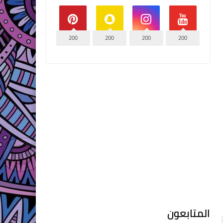
200
200
200
200
المتابعون