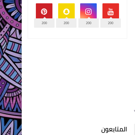
200
200
200
200
المتابعون