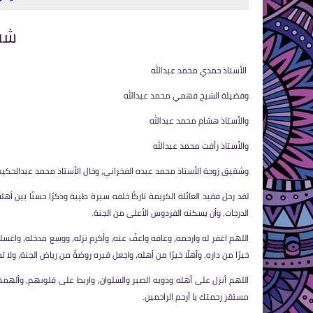
شق
الأستاذ حمدي محمد عبدالله
وفضيلة الشيخ فهمي محمد عبدالله
والأستاذ هشام محمد عبدالله
والأستاذ رأفت محمد عبدالله
وشقيق زوجة الأستاذ محمد عبده الفخراني، وخال الأستاذ محمد عبدالحكيم
لقد رحل فقيد العائلة الكريمة تاركًا خلفه سيرة طيبة وذكرًا حسنًا بين 
الدرجات، وأن يسكنه الفردوس الأعلى من الجنة.
اللهم اغفر له وارحمه، وعافه واعفُ عنه، وأكرم نزله، ووسع مدخله، واغسله بال
خيرًا من داره، وأهلًا خيرًا من أهله، واجعل قبره روضةً من رياض الجنة، ولا تج
اللهم أنزل على أهله وذويه الصبر والسلوان، واربط على قلوبهم، وأله
مستقر رحمتك يا أرحم الراحمين.