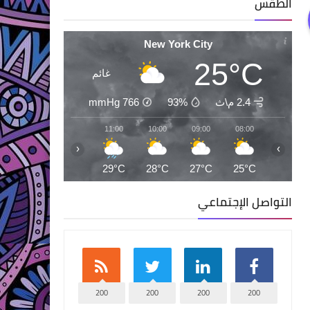
الطقس
New York City
25°C
غائم
2.4 م\ث
93%
766
mmHg
13:00
12:00
11:00
10:00
09:00
08:00
‹
›
31°C
30°C
29°C
28°C
27°C
25°C
التواصل الإجتماعي
200
200
200
200