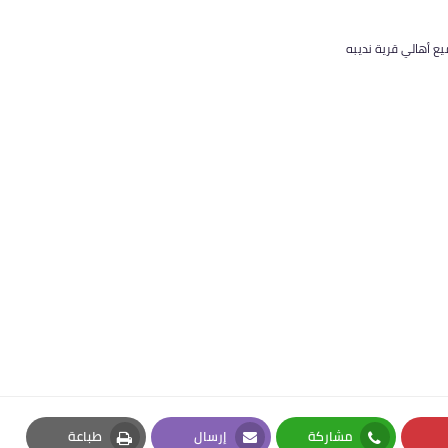
يع أهالي قرية نديبه
مشاركة
إرسال
طباعة