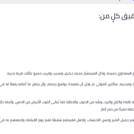
يق كلٍ من:
 السعداوي حميدة، وخال المستشار محمد حكيم، ونسيب وقريب جميع عائلات قرية نديبه.
أهله ومحبيه، سائلين المولى عز وجل أن يتغمده بواسع رحمته، وأن يجعل ما أصابه رفعةً له في
ماء والثلج والبرد، ونقِّه من الذنوب والخطايا كما يُنقّى الثوب الأبيض من الدنس، وأبدله دارًا
عله حفرةً من حفر النار.
مهم جميل الصبر وحسن الاحتساب، واجعل فقيدهم شفيعًا لهم يوم القيامة، واجمعهم به في