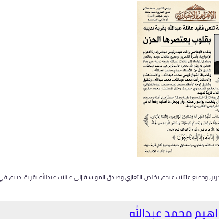
رير، وجميع عائلات عبده، بخالص التعازي وصادق المواساة إلى عائلات عبدالله بقرية نديبه، في
راهيم محمد عبدالله