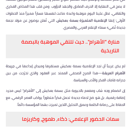
لا يصح في النهاية إلا الحرف الصادق والجهد الدؤوب. ومن قلب هذا المخاض الفكري
والثقافي، تطل علينا اليوم موهبة واعدة صاغت لنفسها مساراً مميزاً منذ الخطوات
الأولى؛ إنها
الإعلامية المتميزة بسمة بعكيش
، التي تُعلن بوضوح عن مولد نجمة
جديدة تُضيء سماء الإعلام العربي والمصري.
منارة "الأهرام".. حيث تلتقي الموهبة بالبصمة
التاريخية
​لم يكن غريباً أن تجد الإعلامية بسمة بعكيش مستقرها وميدان إبداعها في
جريدة
الأهرام العريقة
—هذا الصرح الصحفي الممتد عبر العقود والذي تخرّجت من بين
جدرانه قامات الفكر والأدب والسياسة.
​إن انضمام وجه شاب ومفعم بالحيوية مثل بسمة بعكيش إلى "الأهرام" ليس مجرد
إضافة رقمية، بل هو ضخ لدماء جديدة تحمل فكراً متطوراً يواكب العصر الرقمي، مع
الحفاظ على رصانة الكلمة وعمق التحليل اللذين تميزت بهما المؤسسة دائماً.
سمات الحضور الإعلامي: ذكاء، طموح، وكاريزما