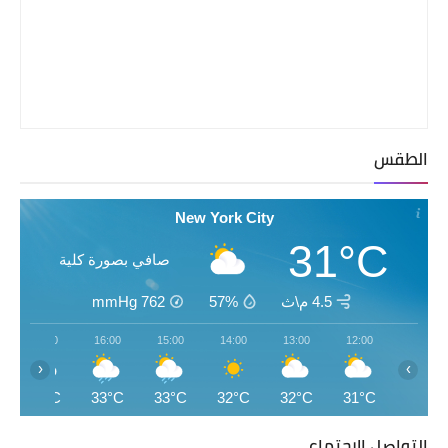
الطقس
New York City
31°C
صافي بصورة كلية
4.5 م\ث
57%
762
mmHg
17:00
16:00
15:00
14:00
13:00
12:00
‹
›
27°C
33°C
33°C
32°C
32°C
31°C
التواصل الإجتماعي