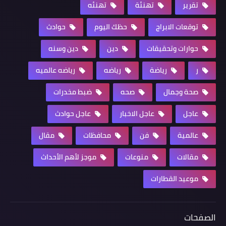
تقرير
تهنئة
تهنئه
توقعات الابراج
حظك اليوم
حوادث
حوارات وتحقيقات
دين
دين وسنه
ر
رياضة
رياضه
رياضه عالميه
صحة وجمال
صحه
ضبط مخدرات
عاجل
عاجل الاخبار
عاجل حوادث
عالمية
فن
محافظات
مقال
مقالات
منوعات
موجز لأهم الأحداث
موعيد القطارات
الصفحات