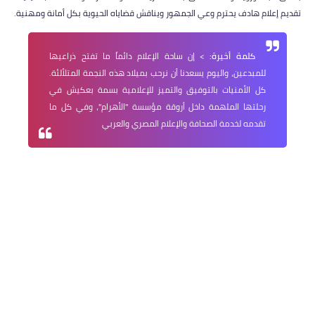
تقديم إعلام هادف يحترم وعي الجمهور ويناقش قضاياه الحيوية بكل أمانة ومهنية.
كلمة أخيرة:
> إن ساحة الإعلام دائماً ما تفتح ذراعيها
للمبدعين، واليوم يسعدنا أن نرحب بميلاد هذه النجمة المتلألئة.
كل الأمنيات بالتوفيق والتميز للإعلامية بسمة بعكيش في
رحلتها الملهمة داخل أروقة مؤسسة "الأهرام"، وفي كل ما
تقدمه لخدمة الصحافة والإعلام المصري والعربي