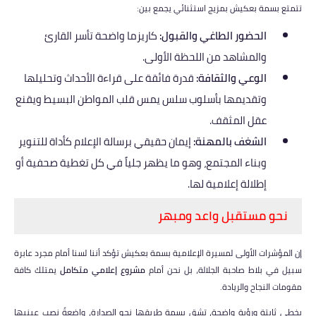
​تتمتع بسمة بعكيش بمزيج استثنائي يجمع بين:
الحضور الطاغي والقبول:
كاريزما واضحة تأسر القارئ
والمشاهد من اللحظة الأولى.
الوعي والثقافة:
قدرة فائقة على قراءة الأحداث وتحليلها
وتقديمها بأسلوب سلس يمس قلب المواطن البسيط ويقنع
عقل المثقف.
الشغف بالمهنة:
إيمان حقيقي برسالة الإعلام كأداة للتنوير
وبناء المجتمع، وهو ما يظهر جلياً في كل تغطية صحفية أو
إطلالة إعلامية لها.
نحو مستقبل واعد ومبهر
​إن المؤشرات الأولى لمسيرة الإعلامية بسمة بعكيش تؤكد أننا لسنا أمام مجرد عابرة
سبيل في بلاط صاحبة الجلالة، بل نحن أمام
مشروع إعلامي متكامل
يمتلك كافة
مقومات النجاح والريادة.
​بخطى ثابتة ورؤية واضحة، تشق بسمة طريقها نحو الصدارة، واضعةً نصب عينيها