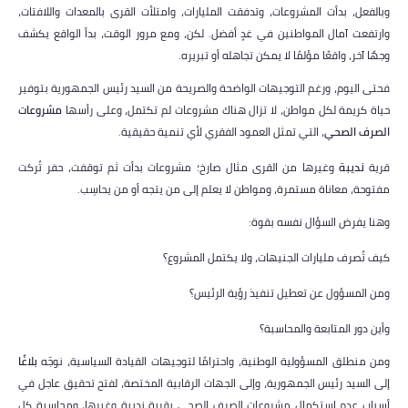
وبالفعل، بدأت المشروعات، وتدفقت المليارات، وامتلأت القرى بالمعدات واللافتات،
وارتفعت آمال المواطنين في غدٍ أفضل. لكن، ومع مرور الوقت، بدأ الواقع يكشف
وجهًا آخر، واقعًا مؤلمًا لا يمكن تجاهله أو تبريره.
فحتى اليوم، ورغم التوجيهات الواضحة والصريحة من السيد رئيس الجمهورية بتوفير
حياة كريمة لكل مواطن، لا تزال هناك مشروعات لم تكتمل، وعلى رأسها
مشروعات
الصرف الصحي
، التي تمثل العمود الفقري لأي تنمية حقيقية.
قرية
نديبة
وغيرها من القرى مثال صارخ؛ مشروعات بدأت ثم توقفت، حفر تُركت
مفتوحة، معاناة مستمرة، ومواطن لا يعلم إلى من يتجه أو من يحاسِب.
وهنا يفرض السؤال نفسه بقوة:
كيف تُصرف مليارات الجنيهات، ولا يكتمل المشروع؟
ومن المسؤول عن تعطيل تنفيذ رؤية الرئيس؟
وأين دور المتابعة والمحاسبة؟
ومن منطلق المسؤولية الوطنية، واحترامًا لتوجيهات القيادة السياسية، نوجّه
بلاغًا
إلى السيد رئيس الجمهورية، وإلى الجهات الرقابية المختصة، لفتح تحقيق عاجل في
أسباب عدم استكمال مشروعات الصرف الصحي بقرية نديبة وغيرها، ومحاسبة كل