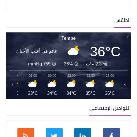
الطقس
Tempe
36°C
غائم في أغلب الأحيان
2.3 م\ث
36%
759
mmHg
02:00
01:00
00:00
23:00
22:00
21:00
‹
›
33°C
33°C
34°C
34°C
35°C
36°C
التواصل الإجتماعي