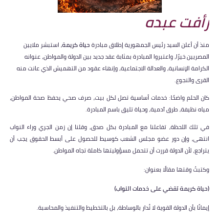
رأفت عبده
منذ أن أعلن السيد رئيس الجمهورية إطلاق مبادرة
حياة كريمة
، استبشر ملايين
المصريين خيرًا، واعتبروا المبادرة بمثابة عقد جديد بين الدولة والمواطن، عنوانه
الكرامة الإنسانية، والعدالة الاجتماعية، وإنهاء عقود من التهميش الذي عانت منه
القرى والنجوع.
كان الحلم واضحًا: خدمات أساسية تصل لكل بيت، صرف صحي يحفظ صحة المواطن،
مياه نظيفة، طرق آدمية، وحياة تليق باسم المبادرة.
في تلك اللحظة، تفاعلنا مع المبادرة بكل صدق، وقلنا إن زمن الجري وراء النواب
انتهى، وإن دور عضو مجلس الشعب كوسيط للحصول على أبسط الحقوق يجب أن
يتراجع، لأن الدولة قررت أن تتحمل مسؤوليتها كاملة تجاه المواطن.
وكتبتُ وقتها مقالًا بعنوان:
(حياة كريمة تقضي على خدمات النواب)
إيمانًا بأن الدولة القوية لا تُدار بالوساطة، بل بالتخطيط والتنفيذ والمحاسبة.