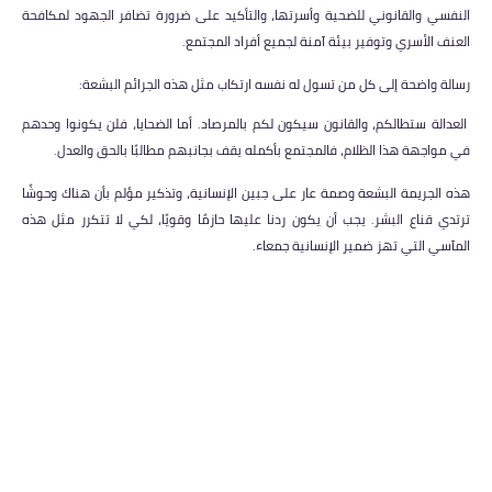
النفسي والقانوني للضحية وأسرتها، والتأكيد على ضرورة تضافر الجهود لمكافحة
العنف الأسري وتوفير بيئة آمنة لجميع أفراد المجتمع.
رسالة واضحة إلى كل من تسول له نفسه ارتكاب مثل هذه الجرائم البشعة:
العدالة ستطالكم، والقانون سيكون لكم بالمرصاد. أما الضحايا، فلن يكونوا وحدهم
في مواجهة هذا الظلام، فالمجتمع بأكمله يقف بجانبهم مطالبًا بالحق والعدل.
هذه الجريمة البشعة وصمة عار على جبين الإنسانية، وتذكير مؤلم بأن هناك وحوشًا
ترتدي قناع البشر. يجب أن يكون ردنا عليها حازمًا وقويًا، لكي لا تتكرر مثل هذه
المآسي التي تهز ضمير الإنسانية جمعاء.