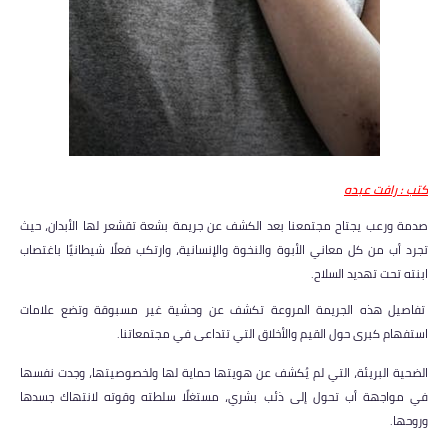
كتب : رافت عبده
صدمة ورعب يجتاح مجتمعنا بعد الكشف عن جريمة بشعة تقشعر لها الأبدان، حيث
تجرد أب من كل معاني الأبوة والنخوة والإنسانية، وارتكب فعلًا شيطانيًا باغتصاب
ابنته تحت تهديد السلاح.
تفاصيل هذه الجريمة المروعة تكشف عن وحشية غير مسبوقة وتضع علامات
استفهام كبرى حول القيم والأخلاق التي تتداعى في مجتمعاتنا.
الضحية البريئة، التي لم يُكشف عن هويتها حماية لها ولخصوصيتها، وجدت نفسها
في مواجهة أب تحول إلى ذئب بشري، مستغلًا سلطته وقوته لانتهاك جسدها
وروحها.