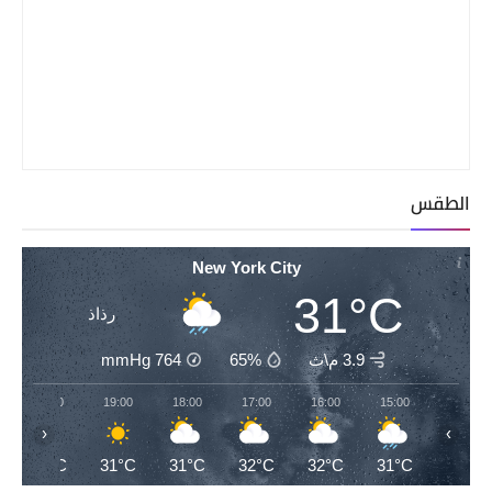
الطقس
New York City
31°C
رذاذ
3.9 م\ث
65%
764
mmHg
20:00
19:00
18:00
17:00
16:00
15:00
‹
›
29°C
31°C
31°C
32°C
32°C
31°C