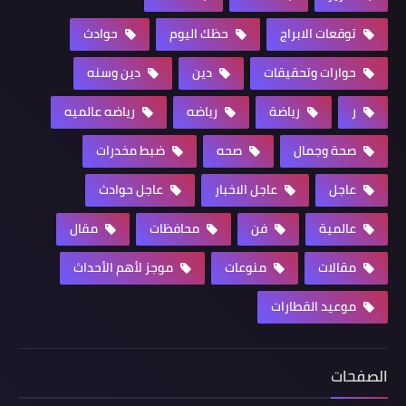
توقعات الابراج
حظك اليوم
حوادث
حوارات وتحقيقات
دين
دين وسنه
ر
رياضة
رياضه
رياضه عالميه
صحة وجمال
صحه
ضبط مخدرات
عاجل
عاجل الاخبار
عاجل حوادث
عالمية
فن
محافظات
مقال
مقالات
منوعات
موجز لأهم الأحداث
موعيد القطارات
الصفحات