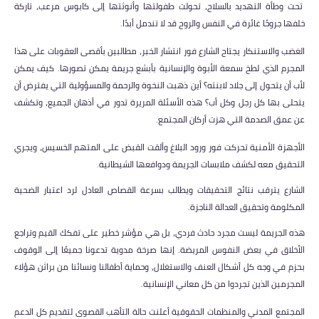
تحت وطأة التهديد بالسلاح، تحولت طفولتها وأنوثتها إلى كابوس مرعب، تاركة
خلفها جروحًا غائرة في النفس والروح قد لا تندمل أبدًا.
الغضب والاستنكار يجتاح الشارع فور انتشار الخبر، مطالبين بأقصى العقوبات على هذا
المجرم الذي لطخ سمعة الأبوة والإنسانية بأبشع جريمة يمكن تصورها. كيف يمكن
لأب أن يتحول إلى جلاد لابنته؟ أين ذهبت النخوة والرحمة والمسؤولية التي يفترض أن
يتحلى بها كل رجل وكل أب؟ هذه الأسئلة المريرة تدور في أذهان الجميع، وتكشف
عن عمق الصدمة التي هزت أركان المجتمع.
الأجهزة الأمنية تحركت فور ورود البلاغ وألقت القبض على المتهم الخسيس، ويجري
التحقيق معه لكشف ملابسات الجريمة ودوافعها الشيطانية.
الشارع يترقب نتائج التحقيقات ويطالب بسرعة القصاص العادل لرد اعتبار الضحية
المكلومة وتحقيق العدالة الناجزة.
هذه الجريمة ليست مجرد حادث فردي، بل هي مؤشر خطير على تفكك القيم وتراجع
الأخلاق في بعض النفوس المريضة. إنها صرخة مدوية تدعونا جميعًا إلى الوقوف
بحزم في وجه كل أشكال العنف والاستغلال، وحماية أطفالنا ونسائنا من براثن هؤلاء
المجرمين الذين تجردوا من كل معاني الإنسانية.
المجتمع المدني والمنظمات الحقوقية أعلنت حالة التأهب القصوى لتقديم كل الدعم